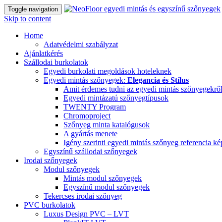
Toggle navigation
Skip to content
Home
Adatvédelmi szabályzat
Ajánlatkérés
Szállodai burkolatok
Egyedi burkolati megoldások hoteleknek
Egyedi mintás szőnyegek:
Elegancia és Stílus
Amit érdemes tudni az egyedi mintás szőnyegekrő
Egyedi mintázatú szőnyegtípusok
TWENTY Program
Chromoproject
Szőnyeg minta katalógusok
A gyártás menete
Igény szerinti egyedi mintás szőnyeg referencia k
Egyszínű szállodai szőnyegek
Irodai szőnyegek
Modul szőnyegek
Mintás modul szőnyegek
Egyszínű modul szőnyegek
Tekercses irodai szőnyeg
PVC burkolatok
Luxus Design PVC – LVT