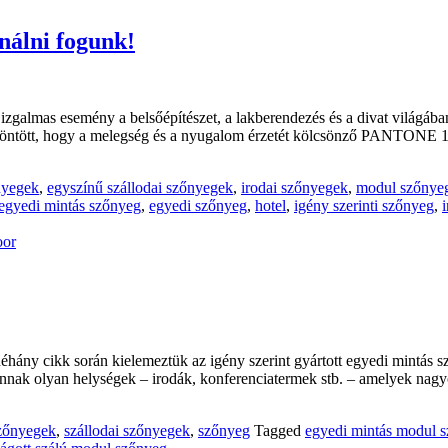
ználni fogunk!
almas esemény a belsőépítészet, a lakberendezés és a divat világáb
öntött, hogy a melegség és a nyugalom érzetét kölcsönző PANTONE 13
nyegek
,
egyszínű szállodai szőnyegek
,
irodai szőnyegek
,
modul szőnyeg
egyedi mintás szőnyeg
,
egyedi szőnyeg
,
hotel
,
igény szerinti szőnyeg
,
hány cikk során kielemeztük az igény szerint gyártott egyedi mintás 
 vannak olyan helységek – irodák, konferenciatermek stb. – amelyek na
zőnyegek
,
szállodai szőnyegek
,
szőnyeg
Tagged
egyedi mintás modul 