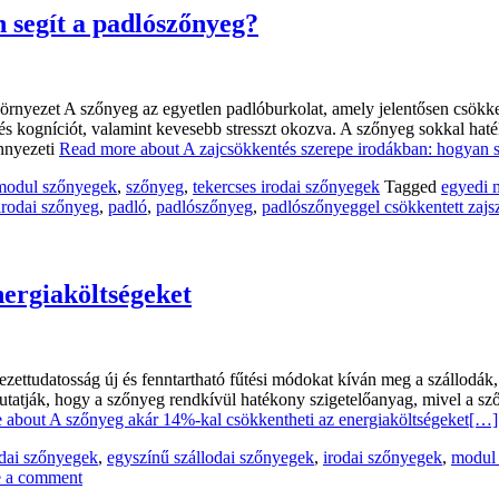
 segít a padlószőnyeg?
yezet A szőnyeg az egyetlen padlóburkolat, amely jelentősen csökkent
et és kogníciót, valamint kevesebb stresszt okozva. A szőnyeg sokkal h
ennyezeti
Read more about A zajcsökkentés szerepe irodákban: hogyan s
modul szőnyegek
,
szőnyeg
,
tekercses irodai szőnyegek
Tagged
egyedi 
irodai szőnyeg
,
padló
,
padlószőnyeg
,
padlószőnyeggel csökkentett zajsz
nergiaköltségeket
ttudatosság új és fenntartható fűtési módokat kíván meg a szállodák, 
atják, hogy a szőnyeg rendkívül hatékony szigetelőanyag, mivel a szőn
about A szőnyeg akár 14%-kal csökkentheti az energiaköltségeket
[…]
odai szőnyegek
,
egyszínű szállodai szőnyegek
,
irodai szőnyegek
,
modul 
 a comment