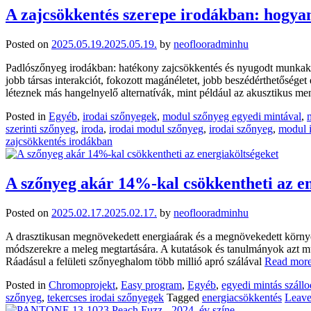
A zajcsökkentés szerepe irodákban: hogyan
Posted on
2025.05.19.
2025.05.19.
by
neoflooradminhu
Padlószőnyeg irodákban: hatékony zajcsökkentés és nyugodt munkakörn
jobb társas interakciót, fokozott magánéletet, jobb beszédérthetőség
léteznek más hangelnyelő alternatívák, mint például az akusztikus m
Posted in
Egyéb
,
irodai szőnyegek
,
modul szőnyeg egyedi mintával
,
szerinti szőnyeg
,
iroda
,
irodai modul szőnyeg
,
irodai szőnyeg
,
modul 
zajcsökkentés irodákban
A szőnyeg akár 14%-kal csökkentheti az e
Posted on
2025.02.17.
2025.02.17.
by
neoflooradminhu
A drasztikusan megnövekedett energiaárak és a megnövekedett környeze
módszerekre a meleg megtartására. A kutatások és tanulmányok azt mut
Ráadásul a felületi szőnyeghalom több millió apró szálával
Read more 
Posted in
Chromoprojekt
,
Easy program
,
Egyéb
,
egyedi mintás száll
szőnyeg
,
tekercses irodai szőnyegek
Tagged
energiacsökkentés
Leave