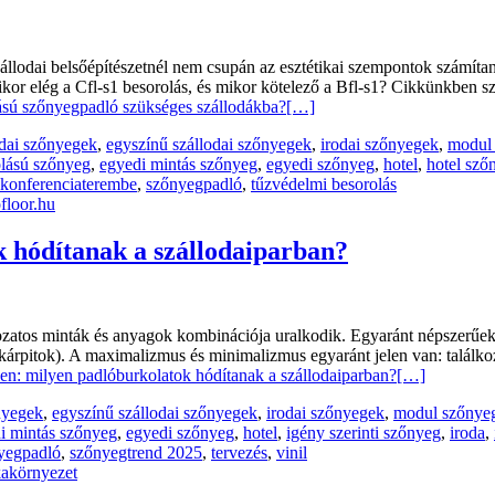
zállodai belsőépítészetnél nem csupán az esztétikai szempontok számí
mikor elég a Cfl-s1 besorolás, és mikor kötelező a Bfl-s1? Cikkünkben
ású szőnyegpadló szükséges szállodákba?
[…]
odai szőnyegek
,
egyszínű szállodai szőnyegek
,
irodai szőnyegek
,
modul 
olású szőnyeg
,
egyedi mintás szőnyeg
,
egyedi szőnyeg
,
hotel
,
hotel sző
konferenciaterembe
,
szőnyegpadló
,
tűzvédelmi besorolás
 hódítanak a szállodaiparban?
áltozatos minták és anyagok kombinációja uralkodik. Egyaránt népszerűek
lú kárpitok). A maximalizmus és minimalizmus egyaránt jelen van: talá
n: milyen padlóburkolatok hódítanak a szállodaiparban?
[…]
nyegek
,
egyszínű szállodai szőnyegek
,
irodai szőnyegek
,
modul szőnyeg
i mintás szőnyeg
,
egyedi szőnyeg
,
hotel
,
igény szerinti szőnyeg
,
iroda
,
yegpadló
,
szőnyegtrend 2025
,
tervezés
,
vinil