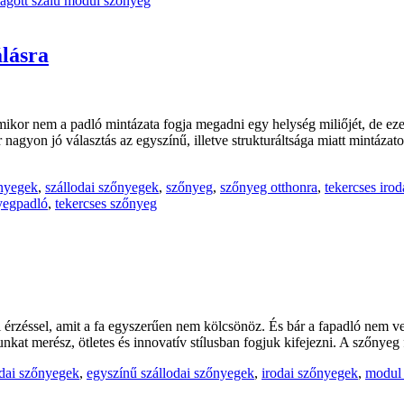
ágott szálú modul szőnyeg
álásra
ikor nem a padló mintázata fogja megadni egy helység miliőjét, de eze
 nagyon jó választás az egyszínű, illetve strukturáltsága miatt mintáz
nyegek
,
szállodai szőnyegek
,
szőnyeg
,
szőnyeg otthonra
,
tekercses iro
yegpadló
,
tekercses szőnyeg
ti érzéssel, amit a fa egyszerűen nem kölcsönöz. És bár a fapadló nem v
nkat merész, ötletes és innovatív stílusban fogjuk kifejezni. A szőnyeg
odai szőnyegek
,
egyszínű szállodai szőnyegek
,
irodai szőnyegek
,
modul 