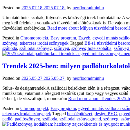
Posted on
2025.07.18.
2025.07.18.
by
neoflooradminhu
Útmutató hotel szobák, folyosók és közösségi terek burkolatához A s
meg kell felelnie a vonatkozó tűzvédelmi előírásoknak is. De vajon 
tűzvédelmi szabályokat,
Read more about Milyen tűzvédelmi besorol
Posted in
Chromoprojekt
,
Easy program
,
Egyéb
,
egyedi mintás száll
szőnyeg
,
tekercses irodai szőnyegek
Tagged
Bfl-s1 tűzvédelmi besor
szálloda
,
szállodai szőnyeg
,
szőnyeg
,
szőnyeg hotelszobába
,
szőnyeg 
Trendek 2025-ben: milyen padlóburkolatok
Posted on
2025.05.27.
2025.05.27.
by
neoflooradminhu
Stílus- és designtrendek A szállodai belsőkben idén is a rétegzett, v
mintázatok, valamint a rétegzett textúrák (cut-loop vagy vegyes szá
térben), de visszafogott, monokróm
Read more about Trendek 2025-be
Posted in
Chromoprojekt
,
Easy program
,
egyedi mintás szállodai sző
tekercses irodai szőnyegek
Tagged
belsőépítészet
,
design PVC
,
egyed
padló
,
padlószőnyeg
,
szálloda
,
szállodai szőnyegtrend
,
szőnyeg
,
szőn