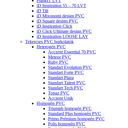
PlankIT LVT
iD Inspiration 55 – 70 LVT
iD Tilt
iD Mixonomi design PVC
iD Square design PVC
iD Inspiration Click
iD Click Ultimate design PVC
iD Inspiration LOOSE LAY
Tekercses PVC burkolatok
Heterogén PVC
Acczent Essential 70 PVC
Meteor PVC
Ruby PVC
Standart Evolution PVC
Standart Forte PVC
Standart Plaza
Standart Talent PVC
Standart Tech PVC
Topaz PVC
Acczent Unik
Homogén PVC
Triumph homogén PVC
Standard Plus homogén PVC
Primo Prémium homogén PVC
Polis homogén PVC