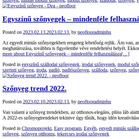
szőnyeg
,
mintás modul szőnyeg
,
modul szőnyeg
,
szálloda
,
szőnyeg
,
v
Egyszínű szőnyegek – mindenféle felhaszn
Posted on
2023.02.13.
2023.02.13.
by
neoflooradminhu
Az egyedi mintás szőnyegekben rengeteg lehetőség rejlik. Ám van, am
meghatározása, továbbra is figyelembe véve rendeltetési helyét. Ekkor
more about Egyszínű szőnyegek – mindenféle felhasználásra
[…]
Posted in
egyszínű szállodai szőnyegek
,
irodai szőnyegek
,
modul sző
szerinti szőnyeg
,
iroda
,
padló
,
padlószőnyeg
,
szálloda
,
szőnyeg
,
szőn
Szőnyeg trend 2022.
Posted on
2023.02.10.
2023.02.13.
by
neoflooradminhu
Van valami a szőnyeg trendekben, az otthonos-elegáns, plüss láb alat
A 2022-es szőnyegtrendeket tekintve úgy tűnik, hogy idén kreativitásu
Posted in
Chromoprojekt
,
Easy program
,
Egyéb
,
egyedi mintás száll
szőnyeg
,
szőnyeg otthonra
,
tekercses irodai szőnyegek