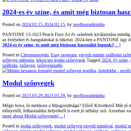
2024-es év színe, és amit még biztosan has
Posted on
2024.02.15.
2024.02.15.
by
neoflooradminhu
PANTONE 13-1023 Peach Fuzz Az év színének kiválasztása mindig izg
az érzéseket és hangulatokat is tükrözi. 2024-ben a PANTONE úgy d
2024-es év színe, és amit még biztosan használni fogunk!
[…]
Posted in
Chromoprojekt
,
Easy program
,
egyedi mintás szállodai sző
szőnyeg otthonra
,
tekercses irodai szőnyegek
Tagged
2024. év színe
,
szálloda
,
szőnyeg
,
szőnyegpadló
Modul szőnyegek
Posted on
2023.03.29.
2023.03.29.
by
neoflooradminhu
Mégis hova, és mekkora a létjogosultsága? Előző Következő Már jó né
előnyeiről, felhasználási helyeikről is esett jó néhány szó. Azonban
more about Modul szőnyegek
[…]
Posted in
irodai szőnyegek
,
modul szőnyeg egyedi mintával
,
modul s