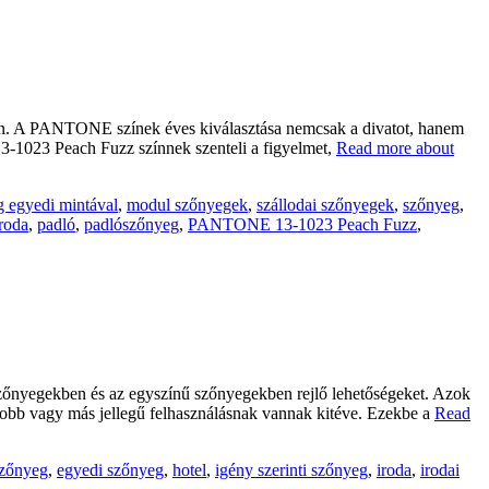
an. A PANTONE színek éves kiválasztása nemcsak a divatot, hanem
-1023 Peach Fuzz színnek szenteli a figyelmet,
Read more about
 egyedi mintával
,
modul szőnyegek
,
szállodai szőnyegek
,
szőnyeg
,
iroda
,
padló
,
padlószőnyeg
,
PANTONE 13-1023 Peach Fuzz
,
szőnyegekben és az egyszínű szőnyegekben rejlő lehetőségeket. Azok
gyobb vagy más jellegű felhasználásnak vannak kitéve. Ezekbe a
Read
szőnyeg
,
egyedi szőnyeg
,
hotel
,
igény szerinti szőnyeg
,
iroda
,
irodai