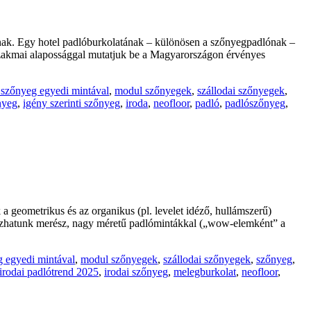
tanak. Egy hotel padlóburkolatának – különösen a szőnyegpadlónak –
 szakmai alapossággal mutatjuk be a Magyarországon érvényes
szőnyeg egyedi mintával
,
modul szőnyegek
,
szállodai szőnyegek
,
nyeg
,
igény szerinti szőnyeg
,
iroda
,
neofloor
,
padló
,
padlószőnyeg
,
 a geometrikus és az organikus (pl. levelet idéző, hullámszerű)
lkozhatunk merész, nagy méretű padlómintákkal („wow-elemként” a
 egyedi mintával
,
modul szőnyegek
,
szállodai szőnyegek
,
szőnyeg
,
irodai padlótrend 2025
,
irodai szőnyeg
,
melegburkolat
,
neofloor
,