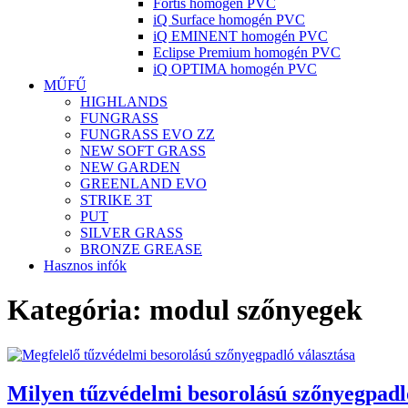
Fortis homogén PVC
iQ Surface homogén PVC
iQ EMINENT homogén PVC
Eclipse Premium homogén PVC
iQ OPTIMA homogén PVC
MŰFŰ
HIGHLANDS
FUNGRASS
FUNGRASS EVO ZZ
NEW SOFT GRASS
NEW GARDEN
GREENLAND EVO
STRIKE 3T
PUT
SILVER GRASS
BRONZE GREASE
Hasznos infók
Kategória:
modul szőnyegek
Milyen tűzvédelmi besorolású szőnyegpadl