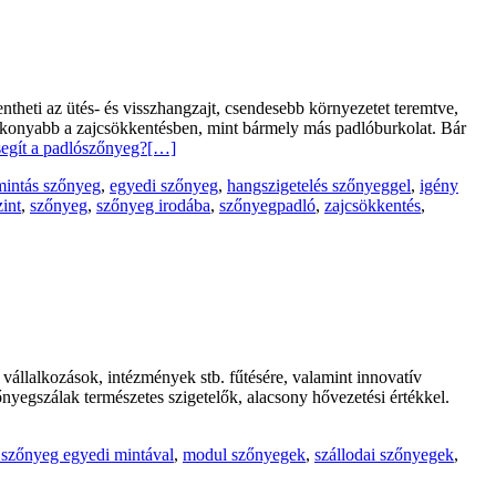
heti az ütés- és visszhangzajt, csendesebb környezetet teremtve,
atékonyabb a zajcsökkentésben, mint bármely más padlóburkolat. Bár
egít a padlószőnyeg?
[…]
mintás szőnyeg
,
egyedi szőnyeg
,
hangszigetelés szőnyeggel
,
igény
int
,
szőnyeg
,
szőnyeg irodába
,
szőnyegpadló
,
zajcsökkentés
,
vállalkozások, intézmények stb. fűtésére, valamint innovatív
yegszálak természetes szigetelők, alacsony hővezetési értékkel.
szőnyeg egyedi mintával
,
modul szőnyegek
,
szállodai szőnyegek
,