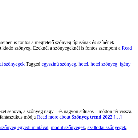
setben is fontos a megfelelő szőnyeg típusának és színének
atot kiadó szőnyeg. Ezeknél a szőnyegeknél is fontos szempont a
Read
dai szőnyegek
Tagged
egyszínű szőnyeg
,
hotel
,
hotel szőnyeg
,
igény
ezet sehova, a szőnyeg nagy – és nagyon stílusos – módon tér vissza.
 fantasztikus módja
Read more about
Szőnyeg trend 2022.
[…]
szőnyeg egyedi mintával
,
modul szőnyegek
,
szállodai szőnyegek
,