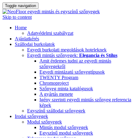
Toggle navigation
Skip to content
Home
Adatvédelmi szabályzat
Ajánlatkérés
Szállodai burkolatok
Egyedi burkolati megoldások hoteleknek
Egyedi mintás szőnyegek:
Elegancia és Stílus
Amit érdemes tudni az egyedi mintás
szőnyegekről
Egyedi mintázatú szőnyegtípusok
TWENTY Program
Chromoproject
Szőnyeg minta katalógusok
A gyártás menete
Igény szerinti egyedi mintás szőnyeg referencia
képek
Egyszínű szállodai szőnyegek
Irodai szőnyegek
Modul szőnyegek
Mintás modul szőnyegek
Egyszínű modul szőnyegek