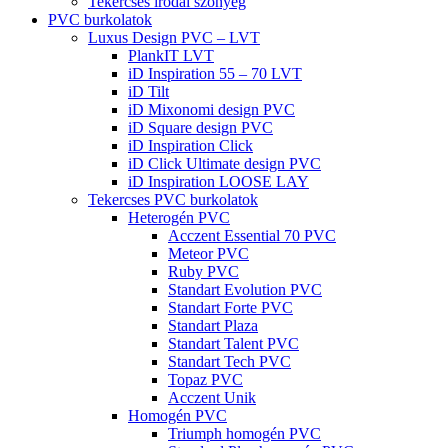
Tekercses irodai szőnyeg
PVC burkolatok
Luxus Design PVC – LVT
PlankIT LVT
iD Inspiration 55 – 70 LVT
iD Tilt
iD Mixonomi design PVC
iD Square design PVC
iD Inspiration Click
iD Click Ultimate design PVC
iD Inspiration LOOSE LAY
Tekercses PVC burkolatok
Heterogén PVC
Acczent Essential 70 PVC
Meteor PVC
Ruby PVC
Standart Evolution PVC
Standart Forte PVC
Standart Plaza
Standart Talent PVC
Standart Tech PVC
Topaz PVC
Acczent Unik
Homogén PVC
Triumph homogén PVC