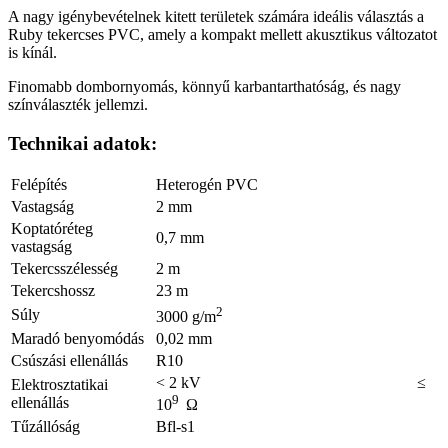
A nagy igénybevételnek kitett területek számára ideális választás a
Ruby tekercses PVC, amely a kompakt mellett akusztikus változatot
is kínál.
Finomabb dombornyomás, könnyű karbantarthatóság, és nagy
színválaszték jellemzi.
Technikai adatok:
Felépítés
Heterogén PVC
Vastagság
2 mm
Koptatóréteg
0,7 mm
vastagság
Tekercsszélesség
2 m
Tekercshossz
23 m
2
Súly
3000 g/m
Maradó benyomódás
0,02 mm
Csúszási ellenállás
R10
< 2 kV ≤
Elektrosztatikai
9
ellenállás
10
Ω
Tűzállóság
Bfl-s1