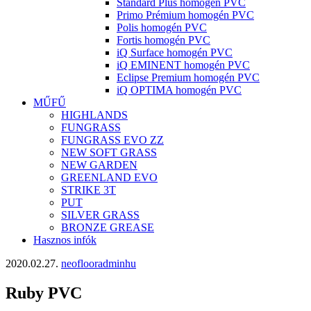
Standard Plus homogén PVC
Primo Prémium homogén PVC
Polis homogén PVC
Fortis homogén PVC
iQ Surface homogén PVC
iQ EMINENT homogén PVC
Eclipse Premium homogén PVC
iQ OPTIMA homogén PVC
MŰFŰ
HIGHLANDS
FUNGRASS
FUNGRASS EVO ZZ
NEW SOFT GRASS
NEW GARDEN
GREENLAND EVO
STRIKE 3T
PUT
SILVER GRASS
BRONZE GREASE
Hasznos infók
2020.02.27.
neoflooradminhu
Ruby PVC