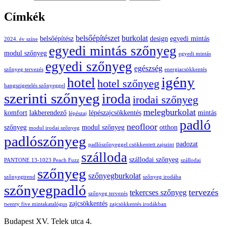
Címkék
belsőépítészet
burkolat
belsőépítész
design
egyedi mintás
2024. év színe
egyedi mintás szőnyeg
modul szőnyeg
egyedi mintás
egyedi szőnyeg
egészség
szőnyeg tervezés
energiacsökkentés
igény
hotel
hotel szőnyeg
hangszigetelés szőnyeggel
szerinti szőnyeg
iroda
irodai szőnyeg
melegburkolat
komfort
lakberendező
lépészajcsökkentés
mintás
lépészaj
padló
neofloor
szőnyeg
modul szőnyeg
otthon
modul irodai szőnyeg
padlószőnyeg
padozat
padlószőnyeggel csökkentett zajszint
szálloda
szállodai szőnyeg
PANTONE 13-1023 Peach Fuzz
szállodai
szőnyeg
szőnyegburkolat
szőnyegtrend
szőnyeg irodába
szőnyegpadló
tervezés
tekercses szőnyeg
szőnyeg tervezés
zajcsökkentés
twenty five mintakatalógus
zajcsökkentés irodákban
Budapest XV. Telek utca 4.