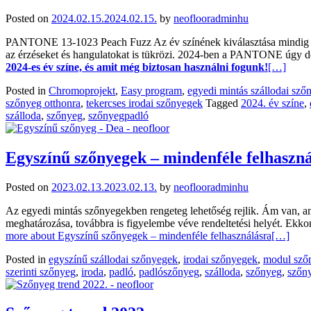
Posted on
2024.02.15.
2024.02.15.
by
neoflooradminhu
PANTONE 13-1023 Peach Fuzz Az év színének kiválasztása mindig izg
az érzéseket és hangulatokat is tükrözi. 2024-ben a PANTONE úgy d
2024-es év színe, és amit még biztosan használni fogunk!
[…]
Posted in
Chromoprojekt
,
Easy program
,
egyedi mintás szállodai sző
szőnyeg otthonra
,
tekercses irodai szőnyegek
Tagged
2024. év színe
,
szálloda
,
szőnyeg
,
szőnyegpadló
Egyszínű szőnyegek – mindenféle felhaszn
Posted on
2023.02.13.
2023.02.13.
by
neoflooradminhu
Az egyedi mintás szőnyegekben rengeteg lehetőség rejlik. Ám van, am
meghatározása, továbbra is figyelembe véve rendeltetési helyét. Ekkor
more about Egyszínű szőnyegek – mindenféle felhasználásra
[…]
Posted in
egyszínű szállodai szőnyegek
,
irodai szőnyegek
,
modul sző
szerinti szőnyeg
,
iroda
,
padló
,
padlószőnyeg
,
szálloda
,
szőnyeg
,
szőn