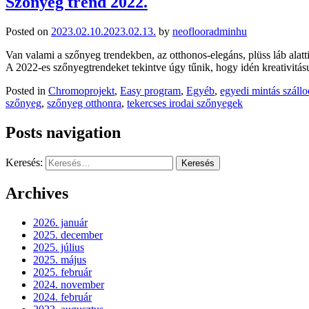
Szőnyeg trend 2022.
Posted on
2023.02.10.
2023.02.13.
by
neoflooradminhu
Van valami a szőnyeg trendekben, az otthonos-elegáns, plüss láb alat
A 2022-es szőnyegtrendeket tekintve úgy tűnik, hogy idén kreativitásu
Posted in
Chromoprojekt
,
Easy program
,
Egyéb
,
egyedi mintás száll
szőnyeg
,
szőnyeg otthonra
,
tekercses irodai szőnyegek
Posts navigation
Keresés:
Archives
2026. január
2025. december
2025. július
2025. május
2025. február
2024. november
2024. február