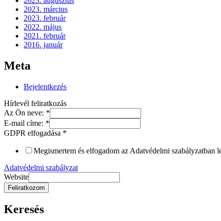
2023. augusztus
2023. március
2023. február
2022. május
2021. február
2016. január
Meta
Bejelentkezés
Hírlevél feliratkozás
Az Ön neve:
*
E-mail címe:
*
GDPR elfogadása
*
Megismertem és elfogadom az Adatvédelmi szabályzatban leír
Adatvédelmi szabályzat
Website
Feliratkozom
Keresés