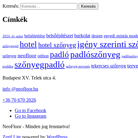
Keresés:
Címkék
belsőépítészet
burkolat
belsőépítész
design
egyedi mintás mod
2024. év színe
igény szerinti s
hotel
hotel szőnyeg
szőnyeggel
padlószőnyeg
padló
neofloor
szőnyeg
otthon
padlószőnye
szőnyegpadló
terv
tekercses szőnyeg
irodába
szőnyeg tervezés
Budapest XV. Telek utca 4.
info @neofloor.hu
+36 70 670 2026
Go to Facebook
Go to Instagram
NeoFloor - Minden jog fenntartva!
Zerif Lite
powered by
WordPress