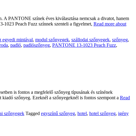
an. A PANTONE színek éves kiválasztása nemcsak a divatot, hanem
-1023 Peach Fuzz színnek szenteli a figyelmet,
Read more about
 egyedi mintával
,
modul szőnyegek
,
szállodai szőnyegek
,
szőnyeg
,
iroda
,
padló
,
padlószőnyeg
,
PANTONE 13-1023 Peach Fuzz
,
setben is fontos a megfelelő szőnyeg típusának és színének
atot kiadó szőnyeg. Ezeknél a szőnyegeknél is fontos szempont a
Read
dai szőnyegek
Tagged
egyszínű szőnyeg
,
hotel
,
hotel szőnyeg
,
igény