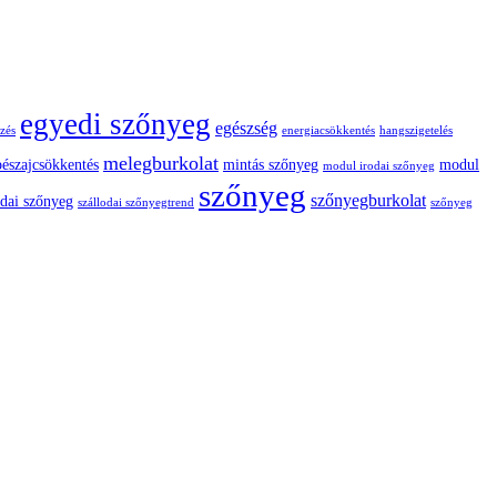
egyedi szőnyeg
egészség
zés
energiacsökkentés
hangszigetelés
melegburkolat
pészajcsökkentés
mintás szőnyeg
modul
modul irodai szőnyeg
szőnyeg
szőnyegburkolat
odai szőnyeg
szállodai szőnyegtrend
szőnyeg