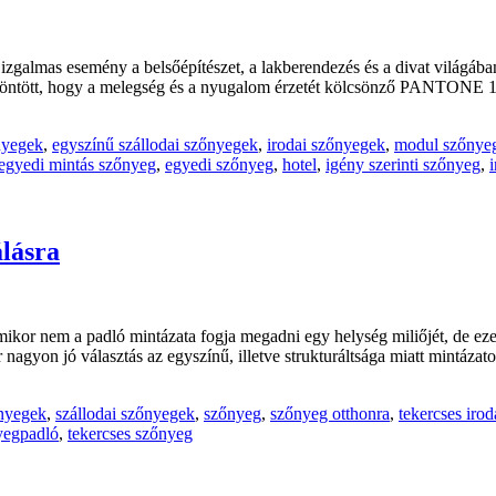
almas esemény a belsőépítészet, a lakberendezés és a divat világáb
öntött, hogy a melegség és a nyugalom érzetét kölcsönző PANTONE 13
nyegek
,
egyszínű szállodai szőnyegek
,
irodai szőnyegek
,
modul szőnyeg
egyedi mintás szőnyeg
,
egyedi szőnyeg
,
hotel
,
igény szerinti szőnyeg
,
álásra
ikor nem a padló mintázata fogja megadni egy helység miliőjét, de eze
 nagyon jó választás az egyszínű, illetve strukturáltsága miatt mintáz
nyegek
,
szállodai szőnyegek
,
szőnyeg
,
szőnyeg otthonra
,
tekercses iro
yegpadló
,
tekercses szőnyeg