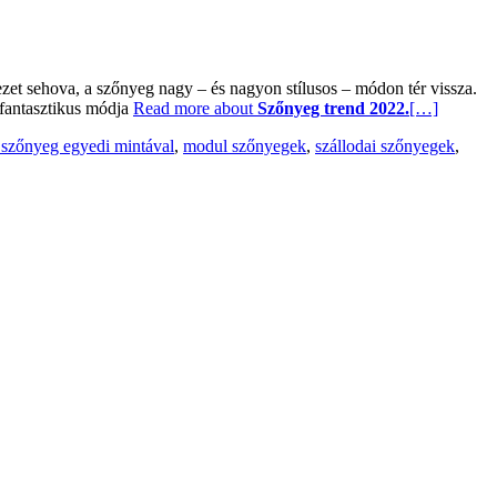
ezet sehova, a szőnyeg nagy – és nagyon stílusos – módon tér vissza.
 fantasztikus módja
Read more about
Szőnyeg trend 2022.
[…]
szőnyeg egyedi mintával
,
modul szőnyegek
,
szállodai szőnyegek
,