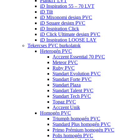
PlankIT LVT
iD Inspiration 55 – 70 LVT
iD Tilt
iD Mixonomi design PVC
iD Square design PVC
iD Inspiration Click
iD Click Ultimate design PVC
iD Inspiration LOOSE LAY
Tekercses PVC burkolatok
Heterogén PVC
Acczent Essential 70 PVC
Meteor PVC
Ruby PVC
Standart Evolution PVC
Standart Forte PVC
Standart Plaza
Standart Talent PVC
Standart Tech PVC
Topaz PVC
Acczent Unik
Homogén PVC
Triumph homogén PVC
Standard Plus homogén PVC
Primo Prémium homogén PVC
Polis homogén PVC