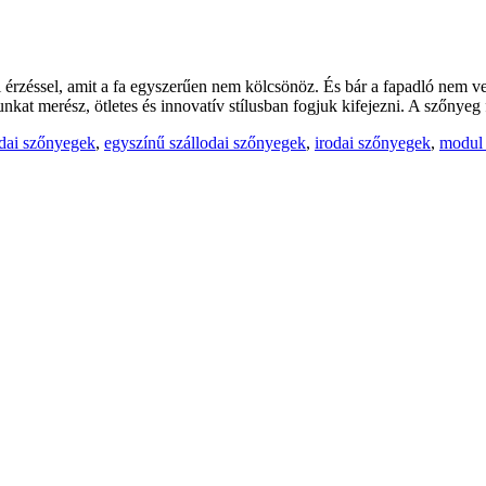
ti érzéssel, amit a fa egyszerűen nem kölcsönöz. És bár a fapadló nem v
nkat merész, ötletes és innovatív stílusban fogjuk kifejezni. A szőnyeg
odai szőnyegek
,
egyszínű szállodai szőnyegek
,
irodai szőnyegek
,
modul 