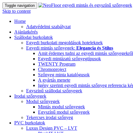
Toggle navigation
Skip to content
Home
Adatvédelmi szabályzat
Ajánlatkérés
Szállodai burkolatok
Egyedi burkolati megoldások hoteleknek
Egyedi mintás szőnyegek:
Elegancia és Stílus
Amit érdemes tudni az egyedi mintás szőnyegekrő
Egyedi mintázatú szőnyegtípusok
TWENTY Program
Chromoproject
Szőnyeg minta katalógusok
A gyártás menete
Igény szerinti egyedi mintás szőnyeg referencia k
Egyszínű szállodai szőnyegek
Irodai szőnyegek
Modul szőnyegek
Mintás modul szőnyegek
Egyszínű modul szőnyegek
Tekercses irodai szőnyeg
PVC burkolatok
Luxus Design PVC – LVT