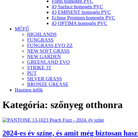
Fortis homogén PVC
iQ Surface homogén PVC
iQ EMINENT homogén PVC
Eclipse Premium homogén PVC
iQ OPTIMA homogén PVC
MŰFŰ
HIGHLANDS
FUNGRASS
FUNGRASS EVO ZZ
NEW SOFT GRASS
NEW GARDEN
GREENLAND EVO
STRIKE 3T
PUT
SILVER GRASS
BRONZE GREASE
Hasznos infók
Kategória:
szőnyeg otthonra
2024-es év színe, és amit még biztosan has