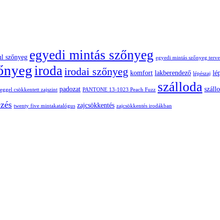
egyedi mintás szőnyeg
ul szőnyeg
egyedi mintás szőnyeg terve
zőnyeg
iroda
irodai szőnyeg
komfort
lakberendező
lé
lépészaj
szálloda
padozat
száll
ggel csökkentett zajszint
PANTONE 13-1023 Peach Fuzz
ezés
zajcsökkentés
twenty five mintakatalógus
zajcsökkentés irodákban