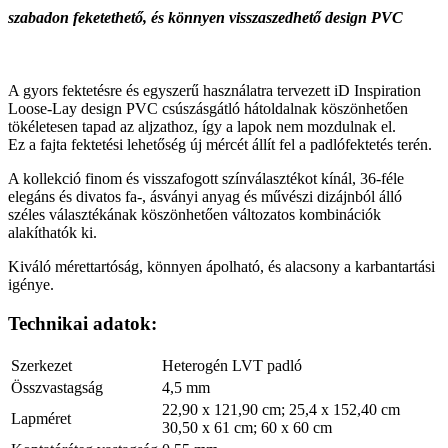
szabadon feketethető, és könnyen visszaszedhető design PVC
A gyors fektetésre és egyszerű használatra tervezett iD Inspiration
Loose-Lay design PVC csúszásgátló hátoldalnak köszönhetően
tökéletesen tapad az aljzathoz, így a lapok nem mozdulnak el.
Ez a fajta fektetési lehetőség új mércét állít fel a padlófektetés terén.
A kollekció finom és visszafogott színválasztékot kínál, 36-féle
elegáns és divatos fa-, ásványi anyag és művészi dizájnból álló
széles választékának köszönhetően változatos kombinációk
alakíthatók ki.
Kiváló mérettartóság, könnyen ápolható, és alacsony a karbantartási
igénye.
Technikai adatok:
Szerkezet
Heterogén LVT padló
Összvastagság
4,5 mm
22,90 x 121,90 cm; 25,4 x 152,40 cm
Lapméret
30,50 x 61 cm; 60 x 60 cm