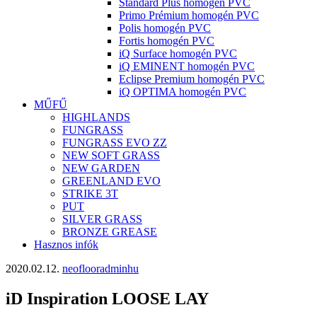
Standard Plus homogén PVC
Primo Prémium homogén PVC
Polis homogén PVC
Fortis homogén PVC
iQ Surface homogén PVC
iQ EMINENT homogén PVC
Eclipse Premium homogén PVC
iQ OPTIMA homogén PVC
MŰFŰ
HIGHLANDS
FUNGRASS
FUNGRASS EVO ZZ
NEW SOFT GRASS
NEW GARDEN
GREENLAND EVO
STRIKE 3T
PUT
SILVER GRASS
BRONZE GREASE
Hasznos infók
2020.02.12.
neoflooradminhu
iD Inspiration LOOSE LAY