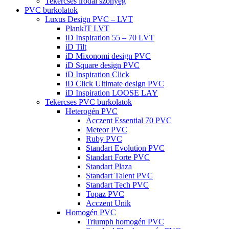
Tekercses irodai szőnyeg
PVC burkolatok
Luxus Design PVC – LVT
PlankIT LVT
iD Inspiration 55 – 70 LVT
iD Tilt
iD Mixonomi design PVC
iD Square design PVC
iD Inspiration Click
iD Click Ultimate design PVC
iD Inspiration LOOSE LAY
Tekercses PVC burkolatok
Heterogén PVC
Acczent Essential 70 PVC
Meteor PVC
Ruby PVC
Standart Evolution PVC
Standart Forte PVC
Standart Plaza
Standart Talent PVC
Standart Tech PVC
Topaz PVC
Acczent Unik
Homogén PVC
Triumph homogén PVC