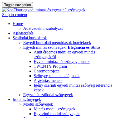
Toggle navigation
Skip to content
Home
Adatvédelmi szabályzat
Ajánlatkérés
Szállodai burkolatok
Egyedi burkolati megoldások hoteleknek
Egyedi mintás szőnyegek:
Elegancia és Stílus
Amit érdemes tudni az egyedi mintás
szőnyegekről
Egyedi mintázatú szőnyegtípusok
TWENTY Program
Chromoproject
Szőnyeg minta katalógusok
A gyártás menete
Igény szerinti egyedi mintás szőnyeg referencia
képek
Egyszínű szállodai szőnyegek
Irodai szőnyegek
Modul szőnyegek
Mintás modul szőnyegek
Egyszínű modul szőnyegek