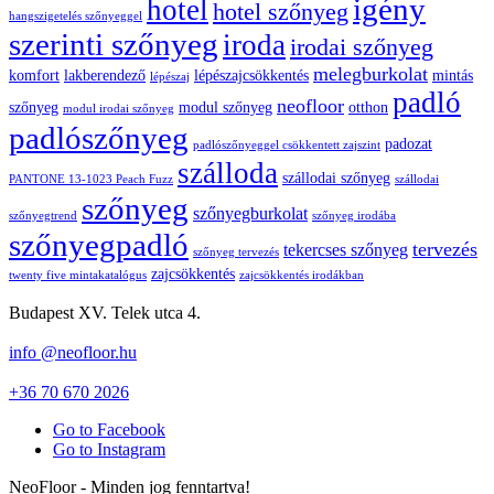
igény
hotel
hotel szőnyeg
hangszigetelés szőnyeggel
szerinti szőnyeg
iroda
irodai szőnyeg
melegburkolat
komfort
lakberendező
lépészajcsökkentés
mintás
lépészaj
padló
neofloor
szőnyeg
modul szőnyeg
otthon
modul irodai szőnyeg
padlószőnyeg
padozat
padlószőnyeggel csökkentett zajszint
szálloda
szállodai szőnyeg
PANTONE 13-1023 Peach Fuzz
szállodai
szőnyeg
szőnyegburkolat
szőnyegtrend
szőnyeg irodába
szőnyegpadló
tervezés
tekercses szőnyeg
szőnyeg tervezés
zajcsökkentés
twenty five mintakatalógus
zajcsökkentés irodákban
Budapest XV. Telek utca 4.
info @neofloor.hu
+36 70 670 2026
Go to Facebook
Go to Instagram
NeoFloor - Minden jog fenntartva!