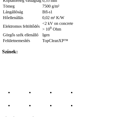
Koptatóréteg vastagság
0,55 mm
Tömeg
7500 g/m²
Lángállóság
Bfl-s1
Hőellenállás
0,02 m² K/W
<2 kV on concrete
Elektromos feltöltődés
9
> 10
Ohm
Görgős szék ellenálló
Igen
Felületnemesítés
TopCleanXP™
Színek: