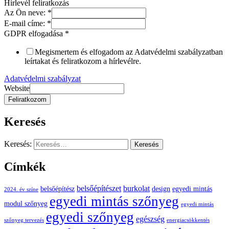
Hírlevél feliratkozás
Az Ön neve:
*
E-mail címe:
*
GDPR elfogadása
*
Megismertem és elfogadom az Adatvédelmi szabályzatban
leírtakat és feliratkozom a hírlevélre.
Adatvédelmi szabályzat
Website
Feliratkozom
Keresés
Keresés:
Címkék
belsőépítészet
burkolat
belsőépítész
design
egyedi mintás
2024. év színe
egyedi mintás szőnyeg
modul szőnyeg
egyedi mintás
egyedi szőnyeg
egészség
szőnyeg tervezés
energiacsökkentés