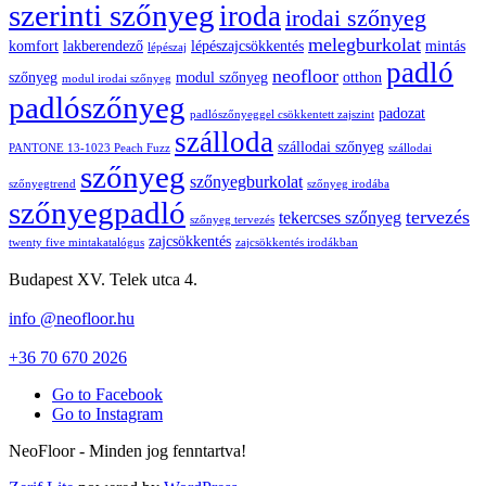
szerinti szőnyeg
iroda
irodai szőnyeg
melegburkolat
komfort
lakberendező
lépészajcsökkentés
mintás
lépészaj
padló
neofloor
szőnyeg
modul szőnyeg
otthon
modul irodai szőnyeg
padlószőnyeg
padozat
padlószőnyeggel csökkentett zajszint
szálloda
szállodai szőnyeg
PANTONE 13-1023 Peach Fuzz
szállodai
szőnyeg
szőnyegburkolat
szőnyegtrend
szőnyeg irodába
szőnyegpadló
tervezés
tekercses szőnyeg
szőnyeg tervezés
zajcsökkentés
twenty five mintakatalógus
zajcsökkentés irodákban
Budapest XV. Telek utca 4.
info @neofloor.hu
+36 70 670 2026
Go to Facebook
Go to Instagram
NeoFloor - Minden jog fenntartva!