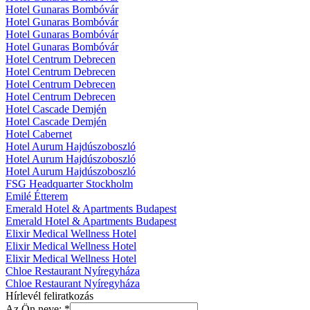
Hotel Gunaras Bombóvár
Hotel Gunaras Bombóvár
Hotel Gunaras Bombóvár
Hotel Gunaras Bombóvár
Hotel Centrum Debrecen
Hotel Centrum Debrecen
Hotel Centrum Debrecen
Hotel Centrum Debrecen
Hotel Cascade Demjén
Hotel Cascade Demjén
Hotel Cabernet
Hotel Aurum Hajdúszoboszló
Hotel Aurum Hajdúszoboszló
Hotel Aurum Hajdúszoboszló
FSG Headquarter Stockholm
Emilé Étterem
Emerald Hotel & Apartments Budapest
Emerald Hotel & Apartments Budapest
Elixir Medical Wellness Hotel
Elixir Medical Wellness Hotel
Elixir Medical Wellness Hotel
Chloe Restaurant Nyíregyháza
Chloe Restaurant Nyíregyháza
Hírlevél feliratkozás
Az Ön neve:
*