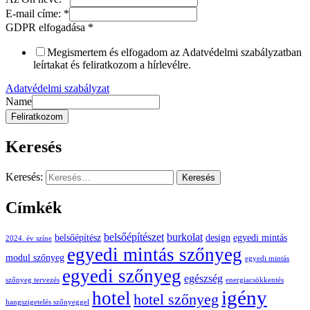
E-mail címe:
*
GDPR elfogadása
*
Megismertem és elfogadom az Adatvédelmi szabályzatban
leírtakat és feliratkozom a hírlevélre.
Adatvédelmi szabályzat
Name
Feliratkozom
Keresés
Keresés:
Címkék
belsőépítészet
burkolat
belsőépítész
design
egyedi mintás
2024. év színe
egyedi mintás szőnyeg
modul szőnyeg
egyedi mintás
egyedi szőnyeg
egészség
szőnyeg tervezés
energiacsökkentés
igény
hotel
hotel szőnyeg
hangszigetelés szőnyeggel