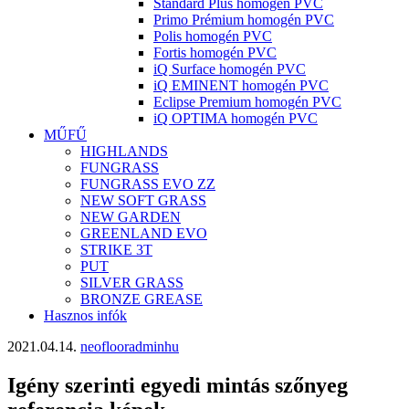
Standard Plus homogén PVC
Primo Prémium homogén PVC
Polis homogén PVC
Fortis homogén PVC
iQ Surface homogén PVC
iQ EMINENT homogén PVC
Eclipse Premium homogén PVC
iQ OPTIMA homogén PVC
MŰFŰ
HIGHLANDS
FUNGRASS
FUNGRASS EVO ZZ
NEW SOFT GRASS
NEW GARDEN
GREENLAND EVO
STRIKE 3T
PUT
SILVER GRASS
BRONZE GREASE
Hasznos infók
2021.04.14.
neoflooradminhu
Igény szerinti egyedi mintás szőnyeg