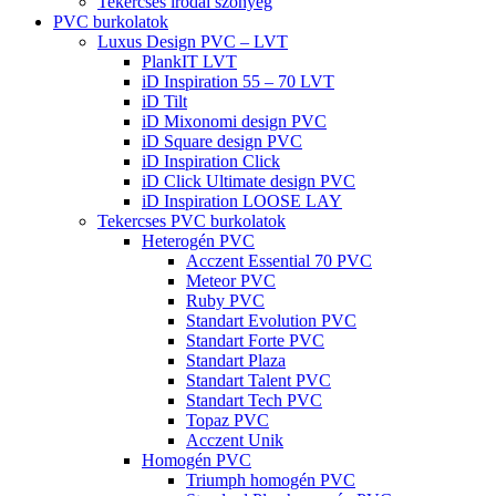
Tekercses irodai szőnyeg
PVC burkolatok
Luxus Design PVC – LVT
PlankIT LVT
iD Inspiration 55 – 70 LVT
iD Tilt
iD Mixonomi design PVC
iD Square design PVC
iD Inspiration Click
iD Click Ultimate design PVC
iD Inspiration LOOSE LAY
Tekercses PVC burkolatok
Heterogén PVC
Acczent Essential 70 PVC
Meteor PVC
Ruby PVC
Standart Evolution PVC
Standart Forte PVC
Standart Plaza
Standart Talent PVC
Standart Tech PVC
Topaz PVC
Acczent Unik
Homogén PVC
Triumph homogén PVC