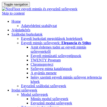
Toggle navigation
Skip to content
Home
Adatvédelmi szabályzat
Ajánlatkérés
Szállodai burkolatok
Egyedi burkolati megoldások hoteleknek
Egyedi mintás szőnyegek:
Elegancia és Stílus
Amit érdemes tudni az egyedi mintás
szőnyegekről
Egyedi mintázatú szőnyegtípusok
TWENTY Program
Chromoproject
Szőnyeg minta katalógusok
A gyártás menete
Igény szerinti egyedi mintás szőnyeg referencia
képek
Egyszínű szállodai szőnyegek
Irodai szőnyegek
Modul szőnyegek
Mintás modul szőnyegek
Egyszínű modul szőnyegek