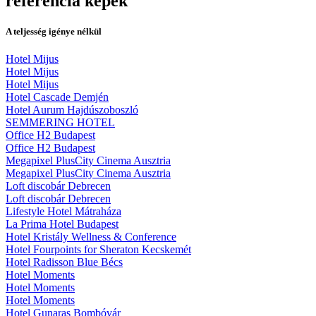
referencia képek
A teljesség igénye nélkül
Hotel Mijus
Hotel Mijus
Hotel Mijus
Hotel Cascade Demjén
Hotel Aurum Hajdúszoboszló
SEMMERING HOTEL
Office H2 Budapest
Office H2 Budapest
Megapixel PlusCity Cinema Ausztria
Megapixel PlusCity Cinema Ausztria
Loft discobár Debrecen
Loft discobár Debrecen
Lifestyle Hotel Mátraháza
La Prima Hotel Budapest
Hotel Kristály Wellness & Conference
Hotel Fourpoints for Sheraton Kecskemét
Hotel Radisson Blue Bécs
Hotel Moments
Hotel Moments
Hotel Moments
Hotel Gunaras Bombóvár