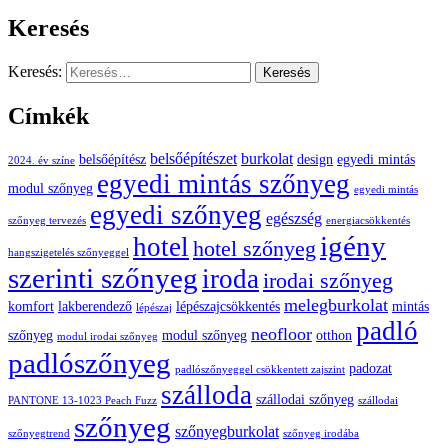
Keresés
Keresés:
Címkék
belsőépítészet
burkolat
belsőépítész
design
egyedi mintás
2024. év színe
egyedi mintás szőnyeg
modul szőnyeg
egyedi mintás
egyedi szőnyeg
egészség
szőnyeg tervezés
energiacsökkentés
igény
hotel
hotel szőnyeg
hangszigetelés szőnyeggel
szerinti szőnyeg
iroda
irodai szőnyeg
melegburkolat
komfort
lakberendező
lépészajcsökkentés
mintás
lépészaj
padló
neofloor
szőnyeg
modul szőnyeg
otthon
modul irodai szőnyeg
padlószőnyeg
padozat
padlószőnyeggel csökkentett zajszint
szálloda
szállodai szőnyeg
PANTONE 13-1023 Peach Fuzz
szállodai
szőnyeg
szőnyegburkolat
szőnyegtrend
szőnyeg irodába