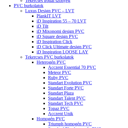
Tekercses irodai szőnyeg
PVC burkolatok
Luxus Design PVC – LVT
PlankIT LVT
iD Inspiration 55 – 70 LVT
iD Tilt
iD Mixonomi design PVC
iD Square design PVC
iD Inspiration Click
iD Click Ultimate design PVC
iD Inspiration LOOSE LAY
Tekercses PVC burkolatok
Heterogén PVC
Acczent Essential 70 PVC
Meteor PVC
Ruby PVC
Standart Evolution PVC
Standart Forte PVC
Standart Plaza
Standart Talent PVC
Standart Tech PVC
Topaz PVC
Acczent Unik
Homogén PVC
Triumph homogén PVC