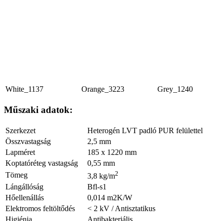
White_1137
Orange_3223
Grey_1240
Műszaki adatok:
Szerkezet
Heterogén LVT padló PUR felülettel
Összvastagság
2,5 mm
Lapméret
185 x 1220 mm
Koptatóréteg vastagság
0,55 mm
2
Tömeg
3,8 kg/m
Lángállóság
Bfl-s1
Hőellenállás
0,014 m2K/W
Elektromos feltöltődés
< 2 kV / Antisztatikus
Higiénia
Antibakteriális