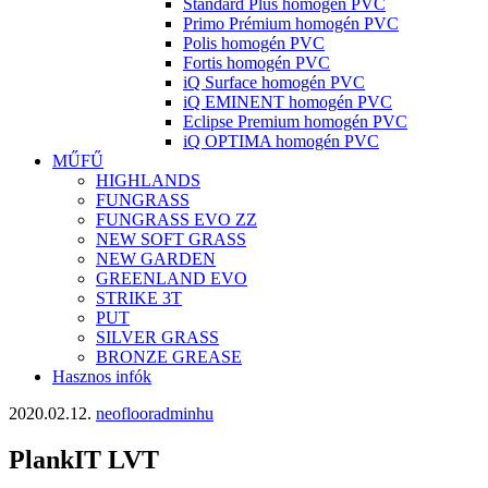
Standard Plus homogén PVC
Primo Prémium homogén PVC
Polis homogén PVC
Fortis homogén PVC
iQ Surface homogén PVC
iQ EMINENT homogén PVC
Eclipse Premium homogén PVC
iQ OPTIMA homogén PVC
MŰFŰ
HIGHLANDS
FUNGRASS
FUNGRASS EVO ZZ
NEW SOFT GRASS
NEW GARDEN
GREENLAND EVO
STRIKE 3T
PUT
SILVER GRASS
BRONZE GREASE
Hasznos infók
2020.02.12.
neoflooradminhu
PlankIT LVT