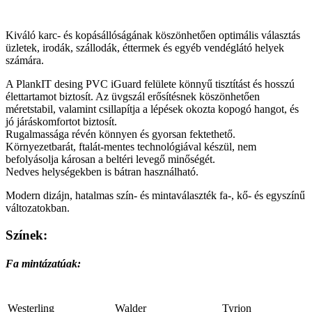
Kiváló karc- és kopásállóságának köszönhetően optimális választás
üzletek, irodák, szállodák, éttermek és egyéb vendéglátó helyek
számára.
A PlankIT desing PVC iGuard felülete könnyű tisztítást és hosszú
élettartamot biztosít. Az üvgszál erősítésnek köszönhetően
méretstabil, valamint csillapítja a lépések okozta kopogó hangot, és
jó járáskomfortot biztosít.
Rugalmassága révén könnyen és gyorsan fektethető.
Környezetbarát, ftalát-mentes technológiával készül, nem
befolyásolja károsan a beltéri levegő minőségét.
Nedves helységekben is bátran használható.
Modern dizájn, hatalmas szín- és mintaválaszték fa-, kő- és egyszínű
változatokban.
Színek:
Fa mintázatúak:
Westerling
Walder
Tyrion