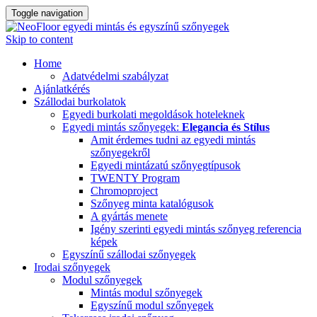
Toggle navigation
Skip to content
Home
Adatvédelmi szabályzat
Ajánlatkérés
Szállodai burkolatok
Egyedi burkolati megoldások hoteleknek
Egyedi mintás szőnyegek:
Elegancia és Stílus
Amit érdemes tudni az egyedi mintás
szőnyegekről
Egyedi mintázatú szőnyegtípusok
TWENTY Program
Chromoproject
Szőnyeg minta katalógusok
A gyártás menete
Igény szerinti egyedi mintás szőnyeg referencia
képek
Egyszínű szállodai szőnyegek
Irodai szőnyegek
Modul szőnyegek
Mintás modul szőnyegek
Egyszínű modul szőnyegek