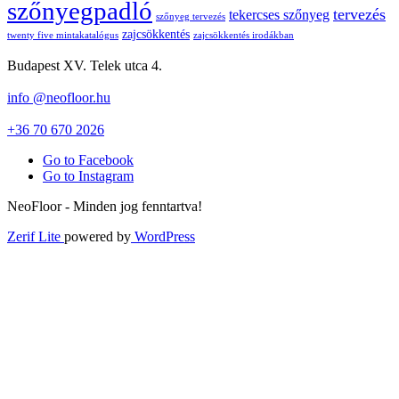
szőnyegpadló
tervezés
tekercses szőnyeg
szőnyeg tervezés
zajcsökkentés
twenty five mintakatalógus
zajcsökkentés irodákban
Budapest XV. Telek utca 4.
info @neofloor.hu
+36 70 670 2026
Go to Facebook
Go to Instagram
NeoFloor - Minden jog fenntartva!
Zerif Lite
powered by
WordPress