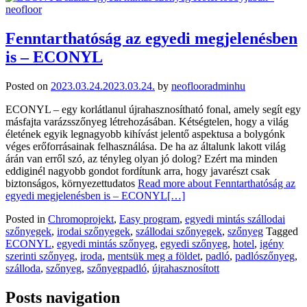
Fenntarthatóság az egyedi megjelenésben
is – ECONYL
Posted on
2023.03.24.
2023.03.24.
by
neoflooradminhu
ECONYL – egy korlátlanul újrahasznosítható fonal, amely segít egy
másfajta varázsszőnyeg létrehozásában. Kétségtelen, hogy a világ
életének egyik legnagyobb kihívást jelentő aspektusa a bolygónk
véges erőforrásainak felhasználása. De ha az általunk lakott világ
árán van erről szó, az tényleg olyan jó dolog? Ezért ma minden
eddiginél nagyobb gondot fordítunk arra, hogy javarészt csak
biztonságos, környezettudatos
Read more about Fenntarthatóság az
egyedi megjelenésben is – ECONYL
[…]
Posted in
Chromoprojekt
,
Easy program
,
egyedi mintás szállodai
szőnyegek
,
irodai szőnyegek
,
szállodai szőnyegek
,
szőnyeg
Tagged
ECONYL
,
egyedi mintás szőnyeg
,
egyedi szőnyeg
,
hotel
,
igény
szerinti szőnyeg
,
iroda
,
mentsük meg a földet
,
padló
,
padlószőnyeg
,
szálloda
,
szőnyeg
,
szőnyegpadló
,
újrahasznosított
Posts navigation