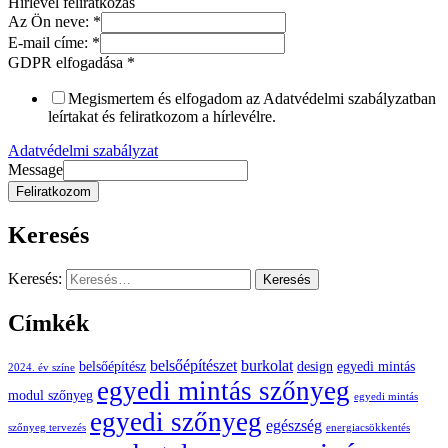
Hírlevél feliratkozás
Az Ön neve:
*
E-mail címe:
*
GDPR elfogadása
*
Megismertem és elfogadom az Adatvédelmi szabályzatban
leírtakat és feliratkozom a hírlevélre.
Adatvédelmi szabályzat
Message
Feliratkozom
Keresés
Keresés:
Címkék
belsőépítészet
burkolat
belsőépítész
design
egyedi mintás
2024. év színe
egyedi mintás szőnyeg
modul szőnyeg
egyedi mintás
egyedi szőnyeg
egészség
szőnyeg tervezés
energiacsökkentés