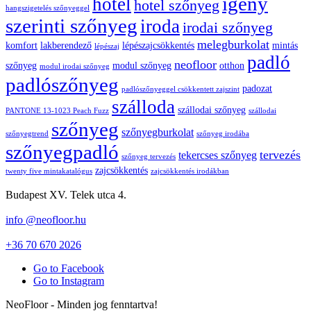
igény
hotel
hotel szőnyeg
hangszigetelés szőnyeggel
szerinti szőnyeg
iroda
irodai szőnyeg
melegburkolat
komfort
lakberendező
lépészajcsökkentés
mintás
lépészaj
padló
neofloor
szőnyeg
modul szőnyeg
otthon
modul irodai szőnyeg
padlószőnyeg
padozat
padlószőnyeggel csökkentett zajszint
szálloda
szállodai szőnyeg
PANTONE 13-1023 Peach Fuzz
szállodai
szőnyeg
szőnyegburkolat
szőnyegtrend
szőnyeg irodába
szőnyegpadló
tervezés
tekercses szőnyeg
szőnyeg tervezés
zajcsökkentés
twenty five mintakatalógus
zajcsökkentés irodákban
Budapest XV. Telek utca 4.
info @neofloor.hu
+36 70 670 2026
Go to Facebook
Go to Instagram
NeoFloor - Minden jog fenntartva!