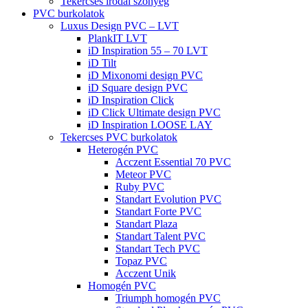
Tekercses irodai szőnyeg
PVC burkolatok
Luxus Design PVC – LVT
PlankIT LVT
iD Inspiration 55 – 70 LVT
iD Tilt
iD Mixonomi design PVC
iD Square design PVC
iD Inspiration Click
iD Click Ultimate design PVC
iD Inspiration LOOSE LAY
Tekercses PVC burkolatok
Heterogén PVC
Acczent Essential 70 PVC
Meteor PVC
Ruby PVC
Standart Evolution PVC
Standart Forte PVC
Standart Plaza
Standart Talent PVC
Standart Tech PVC
Topaz PVC
Acczent Unik
Homogén PVC
Triumph homogén PVC