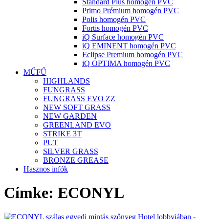
Standard Plus homogén PVC
Primo Prémium homogén PVC
Polis homogén PVC
Fortis homogén PVC
iQ Surface homogén PVC
iQ EMINENT homogén PVC
Eclipse Premium homogén PVC
iQ OPTIMA homogén PVC
MŰFŰ
HIGHLANDS
FUNGRASS
FUNGRASS EVO ZZ
NEW SOFT GRASS
NEW GARDEN
GREENLAND EVO
STRIKE 3T
PUT
SILVER GRASS
BRONZE GREASE
Hasznos infók
Címke:
ECONYL