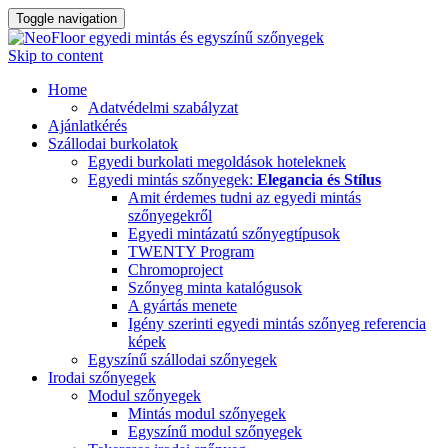
Toggle navigation
Skip to content
Home
Adatvédelmi szabályzat
Ajánlatkérés
Szállodai burkolatok
Egyedi burkolati megoldások hoteleknek
Egyedi mintás szőnyegek:
Elegancia és Stílus
Amit érdemes tudni az egyedi mintás
szőnyegekről
Egyedi mintázatú szőnyegtípusok
TWENTY Program
Chromoproject
Szőnyeg minta katalógusok
A gyártás menete
Igény szerinti egyedi mintás szőnyeg referencia
képek
Egyszínű szállodai szőnyegek
Irodai szőnyegek
Modul szőnyegek
Mintás modul szőnyegek
Egyszínű modul szőnyegek