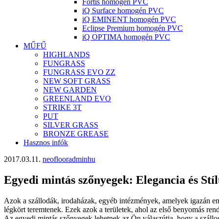
Fortis homogén PVC
iQ Surface homogén PVC
iQ EMINENT homogén PVC
Eclipse Premium homogén PVC
iQ OPTIMA homogén PVC
MŰFŰ
HIGHLANDS
FUNGRASS
FUNGRASS EVO ZZ
NEW SOFT GRASS
NEW GARDEN
GREENLAND EVO
STRIKE 3T
PUT
SILVER GRASS
BRONZE GREASE
Hasznos infók
2017.03.11.
neoflooradminhu
Egyedi mintás szőnyegek:
Elegancia és Stíl
Azok a szállodák, irodaházak, egyéb intézmények, amelyek igazán eml
légkört teremtenek. Ezek azok a területek, ahol az első benyomás ren
Az egyedi mintás szőnyegek lehetnek az Ön válaszútja, hogy a szállodá