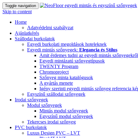
Toggle navigation
Skip to content
Home
Adatvédelmi szabályzat
Ajánlatkérés
Szállodai burkolatok
Egyedi burkolati megoldások hoteleknek
Egyedi mintás szőnyegek:
Elegancia és Stílus
Amit érdemes tudni az egyedi mintás szőnyegekrő
Egyedi mintázatú szőnyegtípusok
TWENTY Program
Chromoproject
Szőnyeg minta katalógusok
A gyártás menete
Igény szerinti egyedi mintás szőnyeg referencia k
Egyszínű szállodai szőnyegek
Irodai szőnyegek
Modul szőnyegek
Mintás modul szőnyegek
Egyszínű modul szőnyegek
Tekercses irodai szőnyeg
PVC burkolatok
Luxus Design PVC – LVT