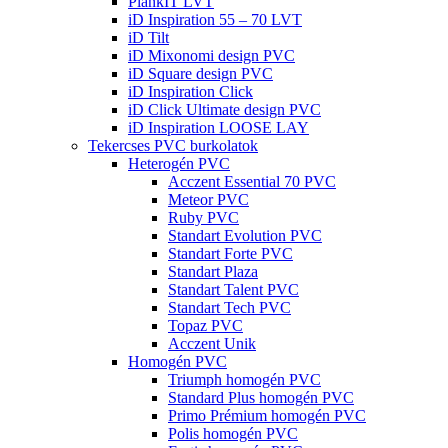
PlankIT LVT
iD Inspiration 55 – 70 LVT
iD Tilt
iD Mixonomi design PVC
iD Square design PVC
iD Inspiration Click
iD Click Ultimate design PVC
iD Inspiration LOOSE LAY
Tekercses PVC burkolatok
Heterogén PVC
Acczent Essential 70 PVC
Meteor PVC
Ruby PVC
Standart Evolution PVC
Standart Forte PVC
Standart Plaza
Standart Talent PVC
Standart Tech PVC
Topaz PVC
Acczent Unik
Homogén PVC
Triumph homogén PVC
Standard Plus homogén PVC
Primo Prémium homogén PVC
Polis homogén PVC