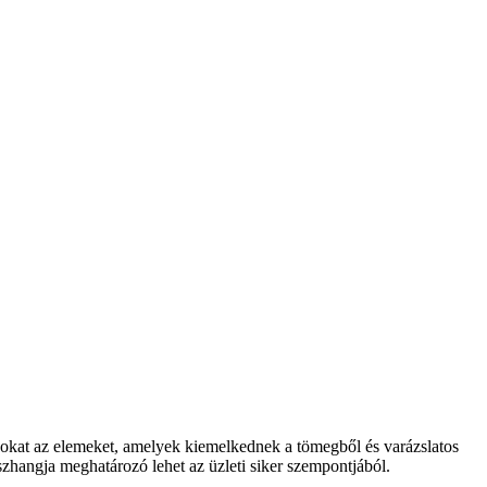
zokat az elemeket, amelyek kiemelkednek a tömegből és varázslatos
szhangja meghatározó lehet az üzleti siker szempontjából.