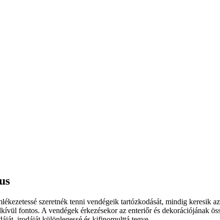
us
ékezetessé szeretnék tenni vendégeik tartózkodását, mindig keresik a
dkívül fontos. A vendégek érkezésekor az enteriőr és dekorációjának ös
ját, irodáját különlegessé és kifinomulttá tegye.