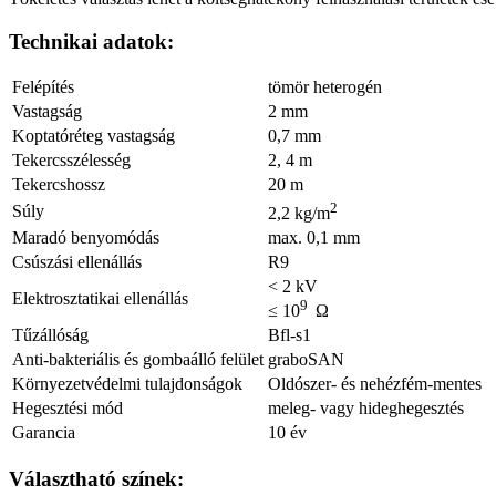
Technikai adatok:
Felépítés
tömör heterogén
Vastagság
2 mm
Koptatóréteg vastagság
0,7 mm
Tekercsszélesség
2, 4 m
Tekercshossz
20 m
2
Súly
2,2 kg/m
Maradó benyomódás
max. 0,1 mm
Csúszási ellenállás
R9
< 2 
Elektrosztatikai ellenállás
9
≤ 10
Ω
Tűzállóság
Bfl-s1
Anti-bakteriális és gombaálló felület
graboSAN
Környezetvédelmi tulajdonságok
Oldószer- és nehézfém-mentes
Hegesztési mód
meleg- vagy hideghegesztés
Garancia
10 év
Választható színek: