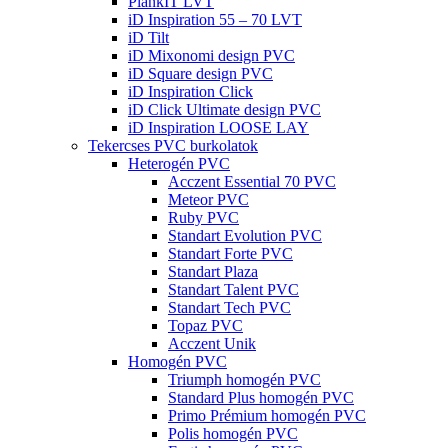
PlankIT LVT
iD Inspiration 55 – 70 LVT
iD Tilt
iD Mixonomi design PVC
iD Square design PVC
iD Inspiration Click
iD Click Ultimate design PVC
iD Inspiration LOOSE LAY
Tekercses PVC burkolatok
Heterogén PVC
Acczent Essential 70 PVC
Meteor PVC
Ruby PVC
Standart Evolution PVC
Standart Forte PVC
Standart Plaza
Standart Talent PVC
Standart Tech PVC
Topaz PVC
Acczent Unik
Homogén PVC
Triumph homogén PVC
Standard Plus homogén PVC
Primo Prémium homogén PVC
Polis homogén PVC