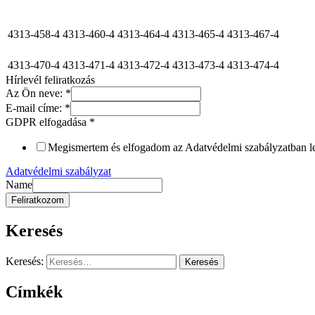
4313-458-4
4313-460-4
4313-464-4
4313-465-4
4313-467-4
4313-470-4
4313-471-4
4313-472-4
4313-473-4
4313-474-4
Hírlevél feliratkozás
Az Ön neve:
*
E-mail címe:
*
GDPR elfogadása
*
Megismertem és elfogadom az Adatvédelmi szabályzatban leír
Adatvédelmi szabályzat
Name
Feliratkozom
Keresés
Keresés:
Címkék