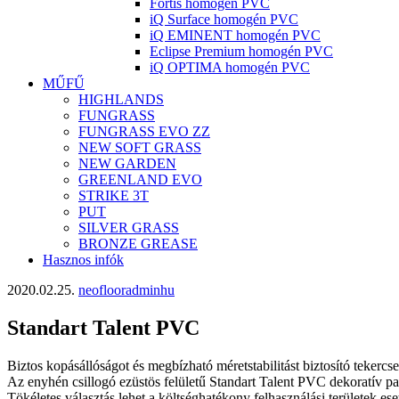
Fortis homogén PVC
iQ Surface homogén PVC
iQ EMINENT homogén PVC
Eclipse Premium homogén PVC
iQ OPTIMA homogén PVC
MŰFŰ
HIGHLANDS
FUNGRASS
FUNGRASS EVO ZZ
NEW SOFT GRASS
NEW GARDEN
GREENLAND EVO
STRIKE 3T
PUT
SILVER GRASS
BRONZE GREASE
Hasznos infók
2020.02.25.
neoflooradminhu
Standart Talent PVC
Biztos kopásállóságot és megbízható méretstabilitást biztosító tekerc
Az enyhén csillogó ezüstös felületű Standart Talent PVC dekoratív pa
Tökéletes választás lehet a költséghatékony felhasználási területek eset