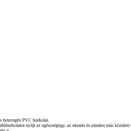
ses heterogén PVC burkolat.
dlóburkolatot nyújt az egészségügy, az oktatás és minden más közületi 
én is.