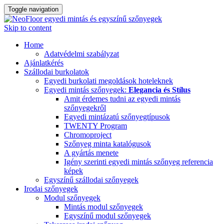
Toggle navigation
Skip to content
Home
Adatvédelmi szabályzat
Ajánlatkérés
Szállodai burkolatok
Egyedi burkolati megoldások hoteleknek
Egyedi mintás szőnyegek:
Elegancia és Stílus
Amit érdemes tudni az egyedi mintás
szőnyegekről
Egyedi mintázatú szőnyegtípusok
TWENTY Program
Chromoproject
Szőnyeg minta katalógusok
A gyártás menete
Igény szerinti egyedi mintás szőnyeg referencia
képek
Egyszínű szállodai szőnyegek
Irodai szőnyegek
Modul szőnyegek
Mintás modul szőnyegek
Egyszínű modul szőnyegek