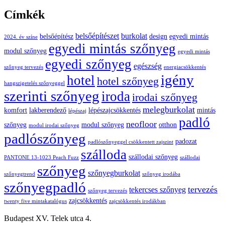
Címkék
belsőépítészet
burkolat
belsőépítész
design
egyedi mintás
2024. év színe
egyedi mintás szőnyeg
modul szőnyeg
egyedi mintás
egyedi szőnyeg
egészség
szőnyeg tervezés
energiacsökkentés
igény
hotel
hotel szőnyeg
hangszigetelés szőnyeggel
szerinti szőnyeg
iroda
irodai szőnyeg
melegburkolat
komfort
lakberendező
lépészajcsökkentés
mintás
lépészaj
padló
neofloor
szőnyeg
modul szőnyeg
otthon
modul irodai szőnyeg
padlószőnyeg
padozat
padlószőnyeggel csökkentett zajszint
szálloda
szállodai szőnyeg
PANTONE 13-1023 Peach Fuzz
szállodai
szőnyeg
szőnyegburkolat
szőnyegtrend
szőnyeg irodába
szőnyegpadló
tervezés
tekercses szőnyeg
szőnyeg tervezés
zajcsökkentés
twenty five mintakatalógus
zajcsökkentés irodákban
Budapest XV. Telek utca 4.