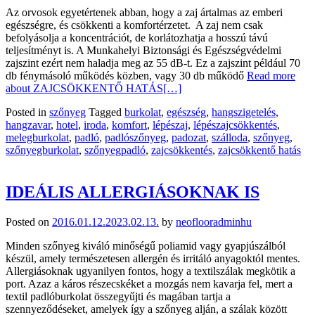
Az orvosok egyetértenek abban, hogy a zaj ártalmas az emberi
egészségre, és csökkenti a komfortérzetet. A zaj nem csak
befolyásolja a koncentrációt, de korlátozhatja a hosszú távú
teljesítményt is. A Munkahelyi Biztonsági és Egészségvédelmi
zajszint ezért nem haladja meg az 55 dB-t. Ez a zajszint például 70
db fénymásoló működés közben, vagy 30 db működő
Read more
about ZAJCSÖKKENTŐ HATÁS
[…]
Posted in
szőnyeg
Tagged
burkolat
,
egészség
,
hangszigetelés
,
hangzavar
,
hotel
,
iroda
,
komfort
,
lépészaj
,
lépészajcsökkentés
,
melegburkolat
,
padló
,
padlószőnyeg
,
padozat
,
szálloda
,
szőnyeg
,
szőnyegburkolat
,
szőnyegpadló
,
zajcsökkentés
,
zajcsökkentő hatás
IDEÁLIS ALLERGIÁSOKNAK IS
Posted on
2016.01.12.
2023.02.13.
by
neoflooradminhu
Minden szőnyeg kiváló minőségű poliamid vagy gyapjúszálból
készül, amely természetesen allergén és irritáló anyagoktól mentes.
Allergiásoknak ugyanilyen fontos, hogy a textilszálak megkötik a
port. Azaz a káros részecskéket a mozgás nem kavarja fel, mert a
textil padlóburkolat összegyűjti és magában tartja a
szennyeződéseket, amelyek így a szőnyeg alján, a szálak között