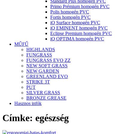
Standard Plus homogén PVC
Primo Prémium homogén PVC
Polis homogén PVC
Fortis homogén PVC
iQ Surface homogén PVC
iQ EMINENT homogén PVC
Eclipse Premium homogén PVC
iQ OPTIMA homogén PVC
MŰFŰ
HIGHLANDS
FUNGRASS
FUNGRASS EVO ZZ
NEW SOFT GRASS
NEW GARDEN
GREENLAND EVO
STRIKE 3T
PUT
SILVER GRASS
BRONZE GREASE
Hasznos infók
Címke:
egészség