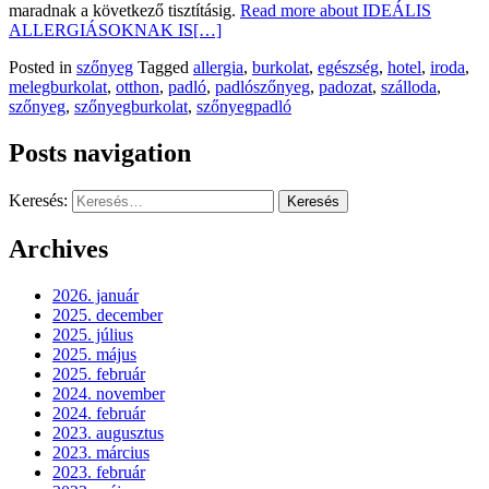
maradnak a következő tisztításig.
Read more about IDEÁLIS
ALLERGIÁSOKNAK IS
[…]
Posted in
szőnyeg
Tagged
allergia
,
burkolat
,
egészség
,
hotel
,
iroda
,
melegburkolat
,
otthon
,
padló
,
padlószőnyeg
,
padozat
,
szálloda
,
szőnyeg
,
szőnyegburkolat
,
szőnyegpadló
Posts navigation
Keresés:
Archives
2026. január
2025. december
2025. július
2025. május
2025. február
2024. november
2024. február
2023. augusztus
2023. március
2023. február