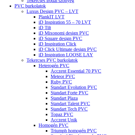
Tekercses irodai szőnyeg
PVC burkolatok
Luxus Design PVC – LVT
PlankIT LVT
iD Inspiration 55 – 70 LVT
iD Tilt
iD Mixonomi design PVC
iD Square design PVC
iD Inspiration Click
iD Click Ultimate design PVC
iD Inspiration LOOSE LAY
Tekercses PVC burkolatok
Heterogén PVC
Acczent Essential 70 PVC
Meteor PVC
Ruby PVC
Standart Evolution PVC
Standart Forte PVC
Standart Plaza
Standart Talent PVC
Standart Tech PVC
Topaz PVC
Acczent Unik
Homogén PVC
Triumph homogén PVC