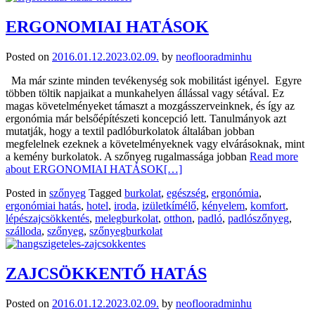
ERGONOMIAI HATÁSOK
Posted on
2016.01.12.
2023.02.09.
by
neoflooradminhu
Ma már szinte minden tevékenység sok mobilitást igényel. Egyre
többen töltik napjaikat a munkahelyen állással vagy sétával. Ez
magas követelményeket támaszt a mozgásszerveinknek, és így az
ergonómia már belsőépítészeti koncepció lett. Tanulmányok azt
mutatják, hogy a textil padlóburkolatok általában jobban
megfelelnek ezeknek a követelményeknek vagy elvárásoknak, mint
a kemény burkolatok. A szőnyeg rugalmassága jobban
Read more
about ERGONOMIAI HATÁSOK
[…]
Posted in
szőnyeg
Tagged
burkolat
,
egészség
,
ergonómia
,
ergonómiai hatás
,
hotel
,
iroda
,
izületkímélő
,
kényelem
,
komfort
,
lépészajcsökkentés
,
melegburkolat
,
otthon
,
padló
,
padlószőnyeg
,
szálloda
,
szőnyeg
,
szőnyegburkolat
ZAJCSÖKKENTŐ HATÁS
Posted on
2016.01.12.
2023.02.09.
by
neoflooradminhu