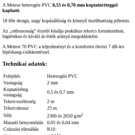
A Meteor heterogén PVC
0,55 és 0,70 mm koptatóréteggel
kapható
.
18 féle design, nagy kopásállóság és könnyű tisztíthatóság jellemzi.
Az „otthonosság” érzetét kínálja praktikus tekercs formátumban,
higiénikus és kiváló ár-érték arányú megoldásként.
A Meteor 70 PVC a teljesítményt és a komfortot ötvözi 7 dB-les
lépéshang-csökkentéssel.
Technikai adatok:
Felépítés
Heterogén PVC
Vastagság
2 mm
Koptatóréteg
0,5 és 0,7 mm
vastagság
Tekercsszélesség
2 m
Tekercshossz
25 m
2
Súly
2300 és 2650 g/m
Maradó benyomódás
0,05 és 0,04 mm
Csúszási ellenállás
R10