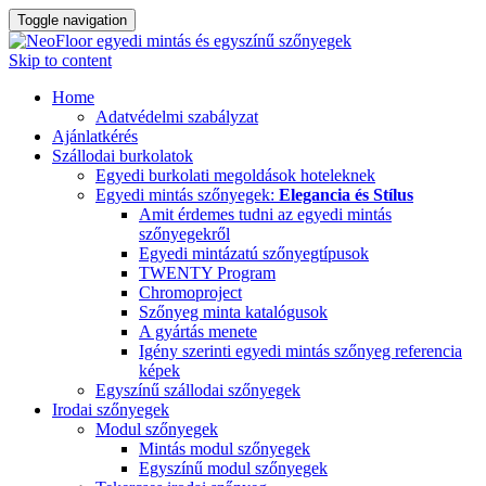
Toggle navigation
Skip to content
Home
Adatvédelmi szabályzat
Ajánlatkérés
Szállodai burkolatok
Egyedi burkolati megoldások hoteleknek
Egyedi mintás szőnyegek:
Elegancia és Stílus
Amit érdemes tudni az egyedi mintás
szőnyegekről
Egyedi mintázatú szőnyegtípusok
TWENTY Program
Chromoproject
Szőnyeg minta katalógusok
A gyártás menete
Igény szerinti egyedi mintás szőnyeg referencia
képek
Egyszínű szállodai szőnyegek
Irodai szőnyegek
Modul szőnyegek
Mintás modul szőnyegek
Egyszínű modul szőnyegek