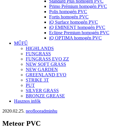
Standard Plus homogén PVC
Primo Prémium homogén PVC
Polis homogén PVC
Fortis homogén PVC
iQ Surface homogén PVC
iQ EMINENT homogén PVC
Eclipse Premium homogén PVC
iQ OPTIMA homogén PVC
MŰFŰ
HIGHLANDS
FUNGRASS
FUNGRASS EVO ZZ
NEW SOFT GRASS
NEW GARDEN
GREENLAND EVO
STRIKE 3T
PUT
SILVER GRASS
BRONZE GREASE
Hasznos infók
2020.02.25.
neoflooradminhu
Meteor PVC