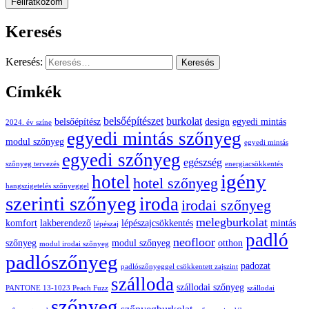
Feliratkozom
Keresés
Keresés:
Címkék
belsőépítészet
burkolat
belsőépítész
design
egyedi mintás
2024. év színe
egyedi mintás szőnyeg
modul szőnyeg
egyedi mintás
egyedi szőnyeg
egészség
szőnyeg tervezés
energiacsökkentés
igény
hotel
hotel szőnyeg
hangszigetelés szőnyeggel
szerinti szőnyeg
iroda
irodai szőnyeg
melegburkolat
komfort
lakberendező
lépészajcsökkentés
mintás
lépészaj
padló
neofloor
szőnyeg
modul szőnyeg
otthon
modul irodai szőnyeg
padlószőnyeg
padozat
padlószőnyeggel csökkentett zajszint
szálloda
szállodai szőnyeg
PANTONE 13-1023 Peach Fuzz
szállodai
szőnyeg