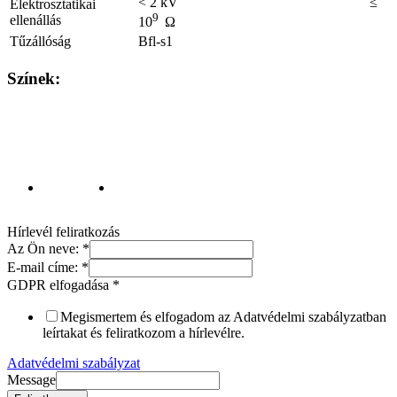
< 2 kV ≤
Elektrosztatikai
9
ellenállás
10
Ω
Tűzállóság
Bfl-s1
Színek:
Hírlevél feliratkozás
Az Ön neve:
*
E-mail címe:
*
GDPR elfogadása
*
Megismertem és elfogadom az Adatvédelmi szabályzatban
leírtakat és feliratkozom a hírlevélre.
Adatvédelmi szabályzat
Message