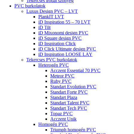
Tekercses irodai szőnyeg
PVC burkolatok
Luxus Design PVC – LVT
PlankIT LVT
iD Inspiration 55 – 70 LVT
iD Tilt
iD Mixonomi design PVC
iD Square design PVC
iD Inspiration Click
iD Click Ultimate design PVC
iD Inspiration LOOSE LAY
Tekercses PVC burkolatok
Heterogén PVC
Acczent Essential 70 PVC
Meteor PVC
Ruby PVC
Standart Evolution PVC
Standart Forte PVC
Standart Plaza
Standart Talent PVC
Standart Tech PVC
Topaz PVC
Acczent Unik
Homogén PVC
Triumph homogén PVC