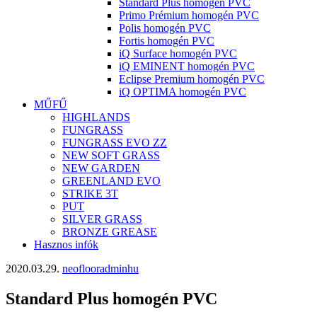
Standard Plus homogén PVC
Primo Prémium homogén PVC
Polis homogén PVC
Fortis homogén PVC
iQ Surface homogén PVC
iQ EMINENT homogén PVC
Eclipse Premium homogén PVC
iQ OPTIMA homogén PVC
MŰFŰ
HIGHLANDS
FUNGRASS
FUNGRASS EVO ZZ
NEW SOFT GRASS
NEW GARDEN
GREENLAND EVO
STRIKE 3T
PUT
SILVER GRASS
BRONZE GREASE
Hasznos infók
2020.03.29.
neoflooradminhu
Standard Plus homogén PVC