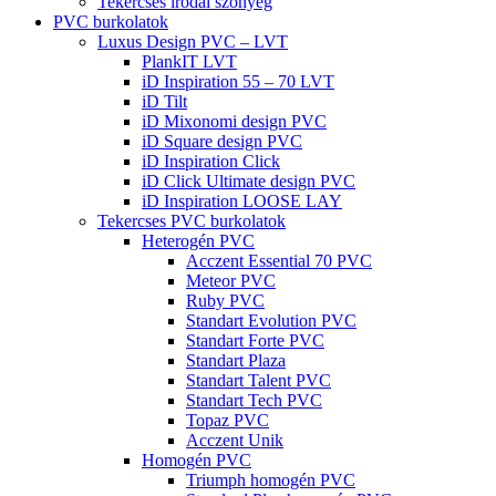
Tekercses irodai szőnyeg
PVC burkolatok
Luxus Design PVC – LVT
PlankIT LVT
iD Inspiration 55 – 70 LVT
iD Tilt
iD Mixonomi design PVC
iD Square design PVC
iD Inspiration Click
iD Click Ultimate design PVC
iD Inspiration LOOSE LAY
Tekercses PVC burkolatok
Heterogén PVC
Acczent Essential 70 PVC
Meteor PVC
Ruby PVC
Standart Evolution PVC
Standart Forte PVC
Standart Plaza
Standart Talent PVC
Standart Tech PVC
Topaz PVC
Acczent Unik
Homogén PVC
Triumph homogén PVC