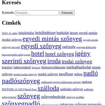
Keresés
Keresés:
Címkék
belsőépítészet
burkolat
belsőépítész
design
egyedi mintás
2024. év színe
egyedi mintás szőnyeg
modul szőnyeg
egyedi mintás
egyedi szőnyeg
egészség
szőnyeg tervezés
energiacsökkentés
igény
hotel
hotel szőnyeg
hangszigetelés szőnyeggel
szerinti szőnyeg
iroda
irodai szőnyeg
melegburkolat
komfort
lakberendező
lépészajcsökkentés
mintás
lépészaj
padló
neofloor
szőnyeg
modul szőnyeg
otthon
modul irodai szőnyeg
padlószőnyeg
padozat
padlószőnyeggel csökkentett zajszint
szálloda
szállodai szőnyeg
PANTONE 13-1023 Peach Fuzz
szállodai
szőnyeg
szőnyegburkolat
szőnyegtrend
szőnyeg irodába
szőnyegpadló
tervezés
tekercses szőnyeg
szőnyeg tervezés