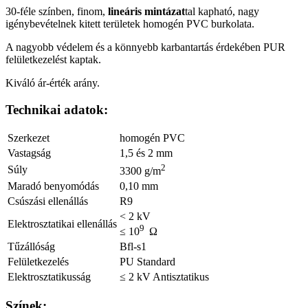
30-féle színben, finom,
lineáris mintázat
tal kapható, nagy
igénybevételnek kitett területek homogén PVC burkolata.
A nagyobb védelem és a könnyebb karbantartás érdekében PUR
felületkezelést kaptak.
Kiváló ár-érték arány.
Technikai adatok:
Szerkezet
homogén PVC
Vastagság
1,5 és 2 mm
2
Súly
3300 g/m
Maradó benyomódás
0,10 mm
Csúszási ellenállás
R9
< 2 kV
Elektrosztatikai ellenállás
9
≤ 10
Ω
Tűzállóság
Bfl-s1
Felületkezelés
PU Standard
Elektrosztatikusság
≤ 2 kV Antisztatikus
Színek: