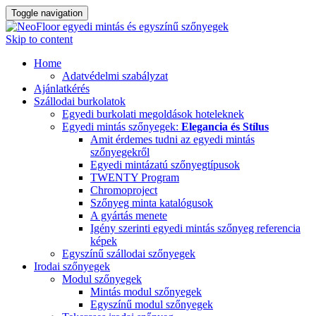
Toggle navigation
Skip to content
Home
Adatvédelmi szabályzat
Ajánlatkérés
Szállodai burkolatok
Egyedi burkolati megoldások hoteleknek
Egyedi mintás szőnyegek:
Elegancia és Stílus
Amit érdemes tudni az egyedi mintás
szőnyegekről
Egyedi mintázatú szőnyegtípusok
TWENTY Program
Chromoproject
Szőnyeg minta katalógusok
A gyártás menete
Igény szerinti egyedi mintás szőnyeg referencia
képek
Egyszínű szállodai szőnyegek
Irodai szőnyegek
Modul szőnyegek
Mintás modul szőnyegek
Egyszínű modul szőnyegek