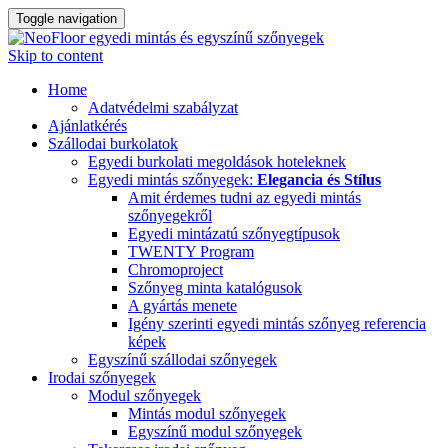
Toggle navigation
Skip to content
Home
Adatvédelmi szabályzat
Ajánlatkérés
Szállodai burkolatok
Egyedi burkolati megoldások hoteleknek
Egyedi mintás szőnyegek:
Elegancia és Stílus
Amit érdemes tudni az egyedi mintás
szőnyegekről
Egyedi mintázatú szőnyegtípusok
TWENTY Program
Chromoproject
Szőnyeg minta katalógusok
A gyártás menete
Igény szerinti egyedi mintás szőnyeg referencia
képek
Egyszínű szállodai szőnyegek
Irodai szőnyegek
Modul szőnyegek
Mintás modul szőnyegek
Egyszínű modul szőnyegek