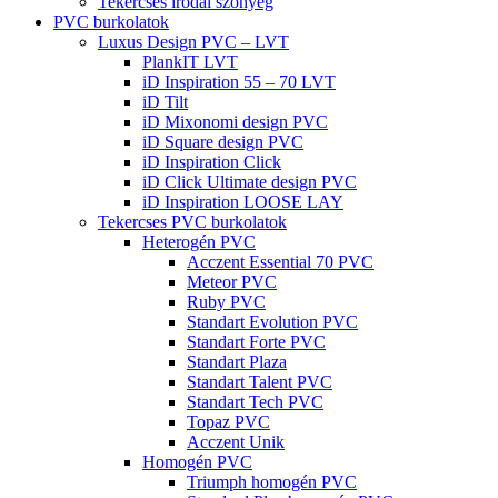
Tekercses irodai szőnyeg
PVC burkolatok
Luxus Design PVC – LVT
PlankIT LVT
iD Inspiration 55 – 70 LVT
iD Tilt
iD Mixonomi design PVC
iD Square design PVC
iD Inspiration Click
iD Click Ultimate design PVC
iD Inspiration LOOSE LAY
Tekercses PVC burkolatok
Heterogén PVC
Acczent Essential 70 PVC
Meteor PVC
Ruby PVC
Standart Evolution PVC
Standart Forte PVC
Standart Plaza
Standart Talent PVC
Standart Tech PVC
Topaz PVC
Acczent Unik
Homogén PVC
Triumph homogén PVC