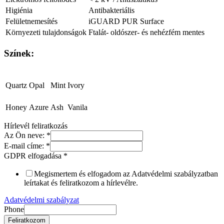
Higiénia
Antibakteriális
Felületnemesítés
iGUARD PUR Surface
Környezeti tulajdonságok
Ftalát- oldószer- és nehézfém mentes
Színek:
Quartz
Opal
Mint
Ivory
Honey
Azure
Ash
Vanila
Hírlevél feliratkozás
Az Ön neve:
*
E-mail címe:
*
GDPR elfogadása
*
Megismertem és elfogadom az Adatvédelmi szabályzatban
leírtakat és feliratkozom a hírlevélre.
Adatvédelmi szabályzat
Phone
Feliratkozom