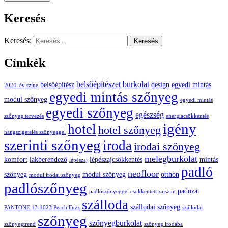
Keresés
Keresés:
Címkék
belsőépítészet
burkolat
belsőépítész
design
egyedi mintás
2024. év színe
egyedi mintás szőnyeg
modul szőnyeg
egyedi mintás
egyedi szőnyeg
egészség
szőnyeg tervezés
energiacsökkentés
igény
hotel
hotel szőnyeg
hangszigetelés szőnyeggel
szerinti szőnyeg
iroda
irodai szőnyeg
melegburkolat
komfort
lakberendező
lépészajcsökkentés
mintás
lépészaj
padló
neofloor
szőnyeg
modul szőnyeg
otthon
modul irodai szőnyeg
padlószőnyeg
padozat
padlószőnyeggel csökkentett zajszint
szálloda
szállodai szőnyeg
PANTONE 13-1023 Peach Fuzz
szállodai
szőnyeg
szőnyegburkolat
szőnyegtrend
szőnyeg irodába