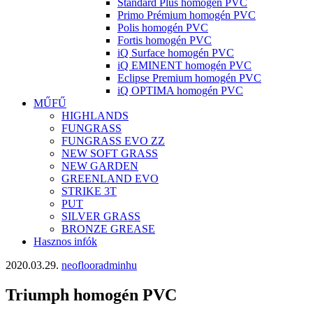
Standard Plus homogén PVC
Primo Prémium homogén PVC
Polis homogén PVC
Fortis homogén PVC
iQ Surface homogén PVC
iQ EMINENT homogén PVC
Eclipse Premium homogén PVC
iQ OPTIMA homogén PVC
MŰFŰ
HIGHLANDS
FUNGRASS
FUNGRASS EVO ZZ
NEW SOFT GRASS
NEW GARDEN
GREENLAND EVO
STRIKE 3T
PUT
SILVER GRASS
BRONZE GREASE
Hasznos infók
2020.03.29.
neoflooradminhu
Triumph homogén PVC