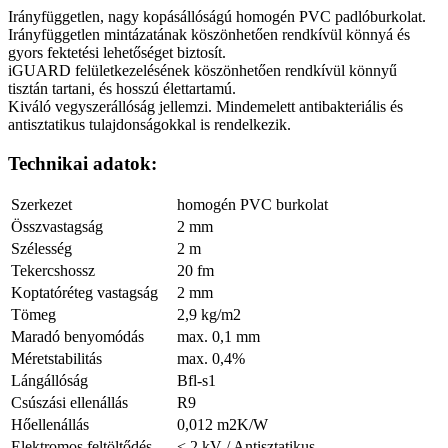
Irányfüggetlen, nagy kopásállóságú homogén PVC padlóburkolat.
Irányfüggetlen mintázatának köszönhetően rendkívül könnyá és
gyors fektetési lehetőséget biztosít.
iGUARD felületkezelésének köszönhetően rendkívül könnyű
tisztán tartani, és hosszú élettartamú.
Kiváló vegyszerállóság jellemzi. Mindemelett antibakteriális és
antisztatikus tulajdonságokkal is rendelkezik.
Technikai adatok:
Szerkezet
homogén PVC burkolat
Összvastagság
2 mm
Szélesség
2 m
Tekercshossz
20 fm
Koptatóréteg vastagság
2 mm
Tömeg
2,9 kg/m2
Maradó benyomódás
max. 0,1 mm
Méretstabilitás
max. 0,4%
Lángállóság
Bfl-s1
Csúszási ellenállás
R9
Hőellenállás
0,012 m2K/W
Elektromos feltöltődés
< 2 kV / Antisztatikus