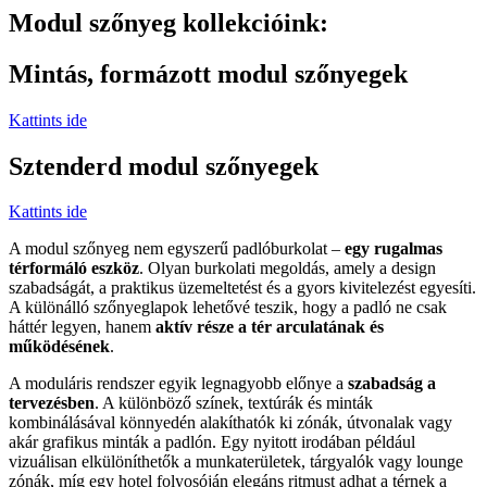
Modul szőnyeg kollekcióink:
Mintás, formázott modul szőnyegek
Kattints ide
Sztenderd modul szőnyegek
Kattints ide
A modul szőnyeg nem egyszerű padlóburkolat –
egy rugalmas
térformáló eszköz
. Olyan burkolati megoldás, amely a design
szabadságát, a praktikus üzemeltetést és a gyors kivitelezést egyesíti.
A különálló szőnyeglapok lehetővé teszik, hogy a padló ne csak
háttér legyen, hanem
aktív része a tér arculatának és
működésének
.
A moduláris rendszer egyik legnagyobb előnye a
szabadság a
tervezésben
. A különböző színek, textúrák és minták
kombinálásával könnyedén alakíthatók ki zónák, útvonalak vagy
akár grafikus minták a padlón. Egy nyitott irodában például
vizuálisan elkülöníthetők a munkaterületek, tárgyalók vagy lounge
zónák, míg egy hotel folyosóján elegáns ritmust adhat a térnek a