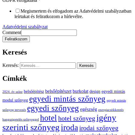
GDPR elfogadása
*
Megismertem és elfogadom az Adatvédelmi szabályzatban
leírtakat és feliratkozom a hírlevélre.
Adatvédelmi szabályzat
Comment
Feliratkozom
Keresés
Keresés:
Címkék
belsőépítészet
burkolat
belsőépítész
design
egyedi mintás
2024. év színe
egyedi mintás szőnyeg
modul szőnyeg
egyedi mintás
egyedi szőnyeg
egészség
szőnyeg tervezés
energiacsökkentés
igény
hotel
hotel szőnyeg
hangszigetelés szőnyeggel
szerinti szőnyeg
iroda
irodai szőnyeg