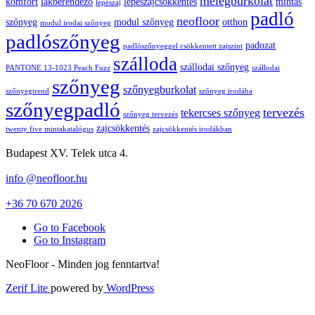
melegburkolat
komfort
lakberendező
lépészajcsökkentés
mintás
lépészaj
padló
neofloor
szőnyeg
modul szőnyeg
otthon
modul irodai szőnyeg
padlószőnyeg
padozat
padlószőnyeggel csökkentett zajszint
szálloda
szállodai szőnyeg
PANTONE 13-1023 Peach Fuzz
szállodai
szőnyeg
szőnyegburkolat
szőnyegtrend
szőnyeg irodába
szőnyegpadló
tervezés
tekercses szőnyeg
szőnyeg tervezés
zajcsökkentés
twenty five mintakatalógus
zajcsökkentés irodákban
Budapest XV. Telek utca 4.
info @neofloor.hu
+36 70 670 2026
Go to Facebook
Go to Instagram
NeoFloor - Minden jog fenntartva!
Zerif Lite
powered by
WordPress