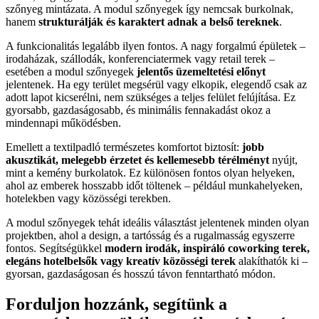
szőnyeg mintázata. A modul szőnyegek így nemcsak burkolnak,
hanem
strukturálják és karaktert adnak a belső tereknek
.
A funkcionalitás legalább ilyen fontos. A nagy forgalmú épületek –
irodaházak, szállodák, konferenciatermek vagy retail terek –
esetében a modul szőnyegek
jelentős üzemeltetési előnyt
jelentenek. Ha egy terület megsérül vagy elkopik, elegendő csak az
adott lapot kicserélni, nem szükséges a teljes felület felújítása. Ez
gyorsabb, gazdaságosabb, és minimális fennakadást okoz a
mindennapi működésben.
Emellett a textilpadló természetes komfortot biztosít:
jobb
akusztikát, melegebb érzetet és kellemesebb térélményt
nyújt,
mint a kemény burkolatok. Ez különösen fontos olyan helyeken,
ahol az emberek hosszabb időt töltenek – például munkahelyeken,
hotelekben vagy közösségi terekben.
A modul szőnyegek tehát ideális választást jelentenek minden olyan
projektben, ahol a design, a tartósság és a rugalmasság egyszerre
fontos. Segítségükkel
modern irodák, inspiráló coworking terek,
elegáns hotelbelsők vagy kreatív közösségi terek
alakíthatók ki –
gyorsan, gazdaságosan és hosszú távon fenntartható módon.
Forduljon hozzánk, segítünk a