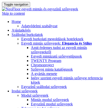
Toggle navigation
Skip to content
Home
Adatvédelmi szabályzat
Ajánlatkérés
Szállodai burkolatok
Egyedi burkolati megoldások hoteleknek
Egyedi mintás szőnyegek:
Elegancia és Stílus
Amit érdemes tudni az egyedi mintás
szőnyegekről
Egyedi mintázatú szőnyegtípusok
TWENTY Program
Chromoproject
Szőnyeg minta katalógusok
A gyártás menete
Igény szerinti egyedi mintás szőnyeg referencia
képek
Egyszínű szállodai szőnyegek
Irodai szőnyegek
Modul szőnyegek
Mintás modul szőnyegek
Egyszínű modul szőnyegek