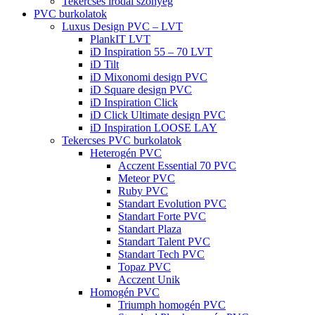
Tekercses irodai szőnyeg
PVC burkolatok
Luxus Design PVC – LVT
PlankIT LVT
iD Inspiration 55 – 70 LVT
iD Tilt
iD Mixonomi design PVC
iD Square design PVC
iD Inspiration Click
iD Click Ultimate design PVC
iD Inspiration LOOSE LAY
Tekercses PVC burkolatok
Heterogén PVC
Acczent Essential 70 PVC
Meteor PVC
Ruby PVC
Standart Evolution PVC
Standart Forte PVC
Standart Plaza
Standart Talent PVC
Standart Tech PVC
Topaz PVC
Acczent Unik
Homogén PVC
Triumph homogén PVC