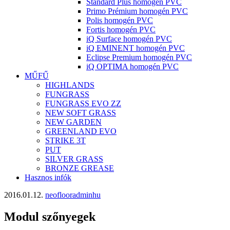
Standard Plus homogén PVC
Primo Prémium homogén PVC
Polis homogén PVC
Fortis homogén PVC
iQ Surface homogén PVC
iQ EMINENT homogén PVC
Eclipse Premium homogén PVC
iQ OPTIMA homogén PVC
MŰFŰ
HIGHLANDS
FUNGRASS
FUNGRASS EVO ZZ
NEW SOFT GRASS
NEW GARDEN
GREENLAND EVO
STRIKE 3T
PUT
SILVER GRASS
BRONZE GREASE
Hasznos infók
2016.01.12.
neoflooradminhu
Modul szőnyegek