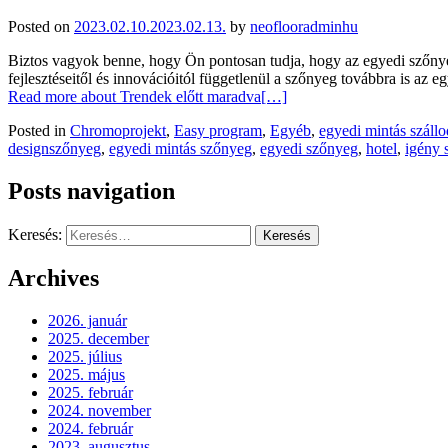
Posted on
2023.02.10.
2023.02.13.
by
neoflooradminhu
Biztos vagyok benne, hogy Ön pontosan tudja, hogy az egyedi szőnyeg
fejlesztéseitől és innovációitól függetlenül a szőnyeg továbbra is a
Read more about Trendek előtt maradva
[…]
Posted in
Chromoprojekt
,
Easy program
,
Egyéb
,
egyedi mintás száll
designszőnyeg
,
egyedi mintás szőnyeg
,
egyedi szőnyeg
,
hotel
,
igény 
Posts navigation
Keresés:
Archives
2026. január
2025. december
2025. július
2025. május
2025. február
2024. november
2024. február
2023. augusztus