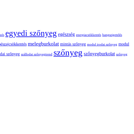
egyedi szőnyeg
egészség
zés
energiacsökkentés
hangszigetelés
melegburkolat
pészajcsökkentés
mintás szőnyeg
modul
modul irodai szőnyeg
szőnyeg
szőnyegburkolat
odai szőnyeg
szállodai szőnyegtrend
szőnyeg