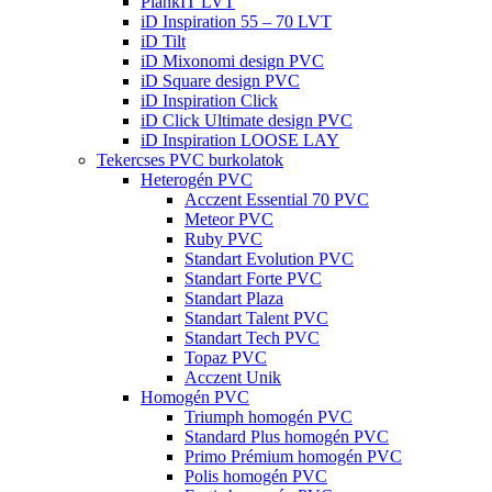
PlankIT LVT
iD Inspiration 55 – 70 LVT
iD Tilt
iD Mixonomi design PVC
iD Square design PVC
iD Inspiration Click
iD Click Ultimate design PVC
iD Inspiration LOOSE LAY
Tekercses PVC burkolatok
Heterogén PVC
Acczent Essential 70 PVC
Meteor PVC
Ruby PVC
Standart Evolution PVC
Standart Forte PVC
Standart Plaza
Standart Talent PVC
Standart Tech PVC
Topaz PVC
Acczent Unik
Homogén PVC
Triumph homogén PVC
Standard Plus homogén PVC
Primo Prémium homogén PVC
Polis homogén PVC