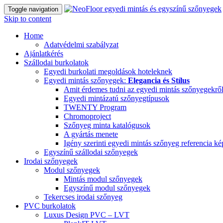
Toggle navigation
Skip to content
Home
Adatvédelmi szabályzat
Ajánlatkérés
Szállodai burkolatok
Egyedi burkolati megoldások hoteleknek
Egyedi mintás szőnyegek:
Elegancia és Stílus
Amit érdemes tudni az egyedi mintás szőnyegekrő
Egyedi mintázatú szőnyegtípusok
TWENTY Program
Chromoproject
Szőnyeg minta katalógusok
A gyártás menete
Igény szerinti egyedi mintás szőnyeg referencia k
Egyszínű szállodai szőnyegek
Irodai szőnyegek
Modul szőnyegek
Mintás modul szőnyegek
Egyszínű modul szőnyegek
Tekercses irodai szőnyeg
PVC burkolatok
Luxus Design PVC – LVT