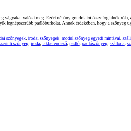
 vágyakat valósít meg. Ezért néhány gondolatot összefoglalnék róla, a
z egyik legnépszerűbb padlóburkolat. Annak érdekében, hogy a szőnyeg ug
odai szőnyegek
,
irodai szőnyegek
,
modul szőnyeg egyedi mintával
,
szál
szerinti szőnyeg
,
iroda
,
lakberendező
,
padló
,
padlószőnyeg
,
szálloda
,
s