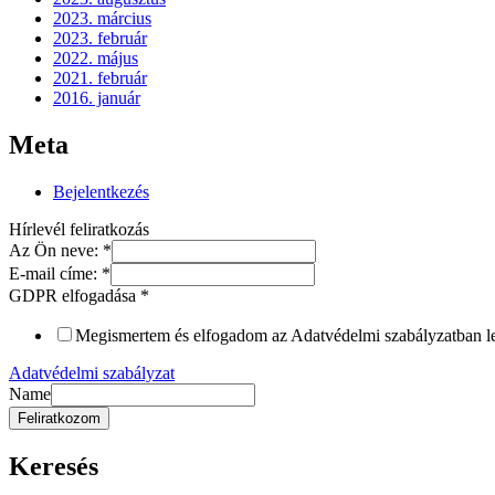
2023. március
2023. február
2022. május
2021. február
2016. január
Meta
Bejelentkezés
Hírlevél feliratkozás
Az Ön neve:
*
E-mail címe:
*
GDPR elfogadása
*
Megismertem és elfogadom az Adatvédelmi szabályzatban leír
Adatvédelmi szabályzat
Name
Feliratkozom
Keresés