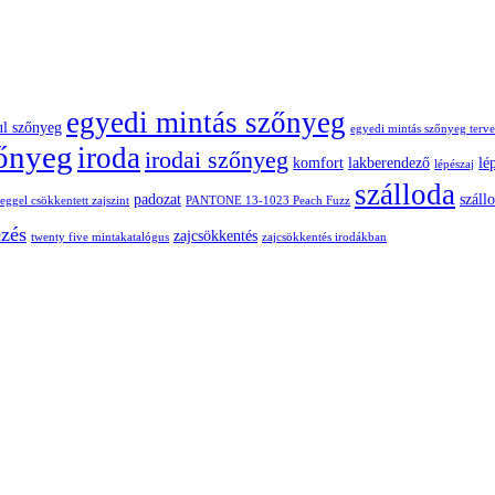
egyedi mintás szőnyeg
ul szőnyeg
egyedi mintás szőnyeg terve
zőnyeg
iroda
irodai szőnyeg
komfort
lakberendező
lé
lépészaj
szálloda
padozat
száll
ggel csökkentett zajszint
PANTONE 13-1023 Peach Fuzz
ezés
zajcsökkentés
twenty five mintakatalógus
zajcsökkentés irodákban