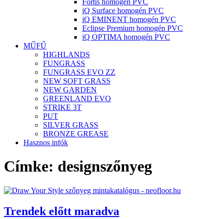
Fortis homogén PVC
iQ Surface homogén PVC
iQ EMINENT homogén PVC
Eclipse Premium homogén PVC
iQ OPTIMA homogén PVC
MŰFŰ
HIGHLANDS
FUNGRASS
FUNGRASS EVO ZZ
NEW SOFT GRASS
NEW GARDEN
GREENLAND EVO
STRIKE 3T
PUT
SILVER GRASS
BRONZE GREASE
Hasznos infók
Címke:
designszőnyeg
Trendek előtt maradva