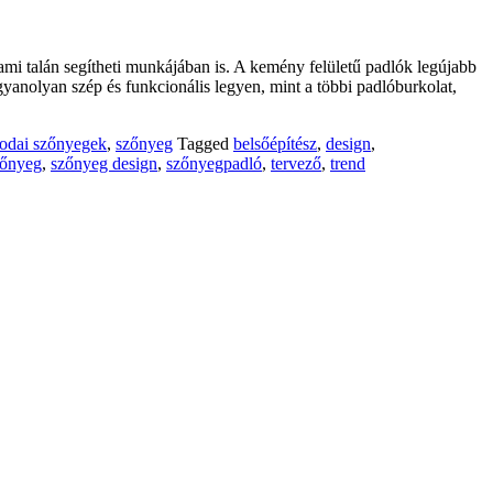
mi talán segítheti munkájában is. A kemény felületű padlók legújabb
yanolyan szép és funkcionális legyen, mint a többi padlóburkolat,
lodai szőnyegek
,
szőnyeg
Tagged
belsőépítész
,
design
,
zőnyeg
,
szőnyeg design
,
szőnyegpadló
,
tervező
,
trend