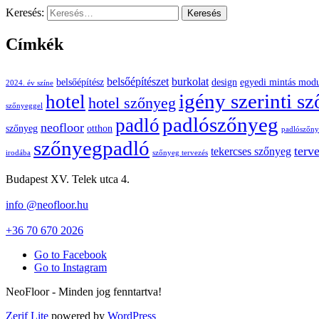
Keresés:
Címkék
belsőépítészet
burkolat
belsőépítész
design
egyedi mintás mod
2024. év színe
igény szerinti s
hotel
hotel szőnyeg
szőnyeggel
padlószőnyeg
padló
neofloor
szőnyeg
otthon
padlószőnye
szőnyegpadló
terv
tekercses szőnyeg
irodába
szőnyeg tervezés
Budapest XV. Telek utca 4.
info @neofloor.hu
+36 70 670 2026
Go to Facebook
Go to Instagram
NeoFloor - Minden jog fenntartva!
Zerif Lite
powered by
WordPress