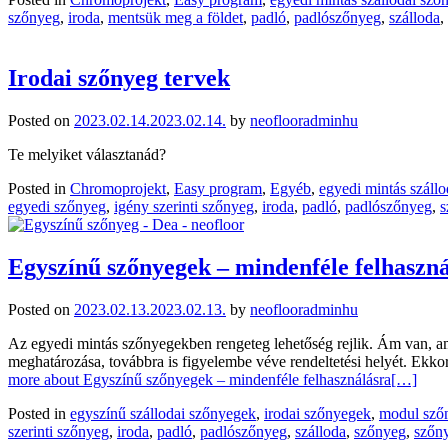
szőnyeg
,
iroda
,
mentsük meg a földet
,
padló
,
padlószőnyeg
,
szálloda
,
Irodai szőnyeg tervek
Posted on
2023.02.14.
2023.02.14.
by
neoflooradminhu
Te melyiket választanád?
Posted in
Chromoprojekt
,
Easy program
,
Egyéb
,
egyedi mintás száll
egyedi szőnyeg
,
igény szerinti szőnyeg
,
iroda
,
padló
,
padlószőnyeg
,
s
Egyszínű szőnyegek – mindenféle felhaszn
Posted on
2023.02.13.
2023.02.13.
by
neoflooradminhu
Az egyedi mintás szőnyegekben rengeteg lehetőség rejlik. Ám van, am
meghatározása, továbbra is figyelembe véve rendeltetési helyét. Ekkor
more about Egyszínű szőnyegek – mindenféle felhasználásra
[…]
Posted in
egyszínű szállodai szőnyegek
,
irodai szőnyegek
,
modul sző
szerinti szőnyeg
,
iroda
,
padló
,
padlószőnyeg
,
szálloda
,
szőnyeg
,
szőn