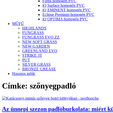
Fortis homogén PVC
iQ Surface homogén PVC
iQ EMINENT homogén PVC
Eclipse Premium homogén PVC
iQ OPTIMA homogén PVC
MŰFŰ
HIGHLANDS
FUNGRASS
FUNGRASS EVO ZZ
NEW SOFT GRASS
NEW GARDEN
GREENLAND EVO
STRIKE 3T
PUT
SILVER GRASS
BRONZE GREASE
Hasznos infók
Címke:
szőnyegpadló
Az ünnepi szezon padlóburkolata: miért k