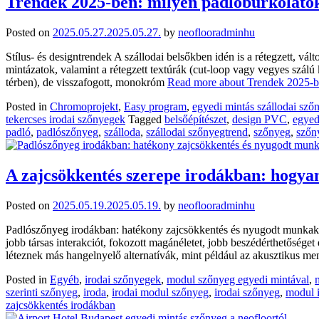
Trendek 2025-ben: milyen padlóburkolatok
Posted on
2025.05.27.
2025.05.27.
by
neoflooradminhu
Stílus- és designtrendek A szállodai belsőkben idén is a rétegzett, v
mintázatok, valamint a rétegzett textúrák (cut-loop vagy vegyes szá
térben), de visszafogott, monokróm
Read more about Trendek 2025-be
Posted in
Chromoprojekt
,
Easy program
,
egyedi mintás szállodai sző
tekercses irodai szőnyegek
Tagged
belsőépítészet
,
design PVC
,
egyed
padló
,
padlószőnyeg
,
szálloda
,
szállodai szőnyegtrend
,
szőnyeg
,
szőn
A zajcsökkentés szerepe irodákban: hogyan
Posted on
2025.05.19.
2025.05.19.
by
neoflooradminhu
Padlószőnyeg irodákban: hatékony zajcsökkentés és nyugodt munkakörn
jobb társas interakciót, fokozott magánéletet, jobb beszédérthetőség
léteznek más hangelnyelő alternatívák, mint például az akusztikus m
Posted in
Egyéb
,
irodai szőnyegek
,
modul szőnyeg egyedi mintával
,
szerinti szőnyeg
,
iroda
,
irodai modul szőnyeg
,
irodai szőnyeg
,
modul 
zajcsökkentés irodákban