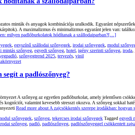
 hódítanak a szállodaiparban?
áltozatos minták és anyagok kombinációja uralkodik. Egyaránt népszerűek
lú kárpitok). A maximalizmus és minimalizmus egyaránt jelen van: talá
n: milyen padlóburkolatok hódítanak a szállodaiparban?
[…]
nyegek
,
egyszínű szállodai szőnyegek
,
irodai szőnyegek
,
modul szőnyeg
i mintás szőnyeg
,
egyedi szőnyeg
,
hotel
,
igény szerinti szőnyeg
,
iroda
,
yegpadló
,
szőnyegtrend 2025
,
tervezés
,
vinil
 segít a padlószőnyeg?
yezet A szőnyeg az egyetlen padlóburkolat, amely jelentősen csökkent
et és kogníciót, valamint kevesebb stresszt okozva. A szőnyeg sokkal h
ennyezeti
Read more about A zajcsökkentés szerepe irodákban: hogyan s
modul szőnyegek
,
szőnyeg
,
tekercses irodai szőnyegek
Tagged
egyedi 
irodai szőnyeg
,
padló
,
padlószőnyeg
,
padlószőnyeggel csökkentett zajsz