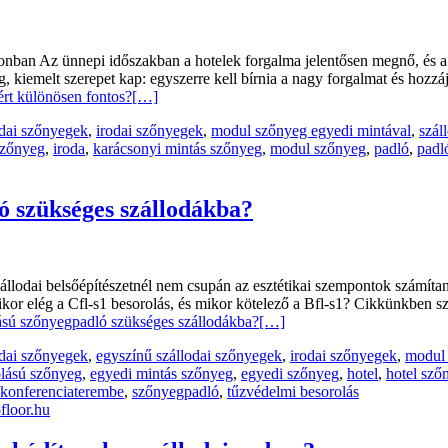
ezonban Az ünnepi időszakban a hotelek forgalma jelentősen megnő, és 
eg, kiemelt szerepet kap: egyszerre kell bírnia a nagy forgalmat és hoz
rt különösen fontos?
[…]
odai szőnyegek
,
irodai szőnyegek
,
modul szőnyeg egyedi mintával
,
szál
 szőnyeg
,
iroda
,
karácsonyi mintás szőnyeg
,
modul szőnyeg
,
padló
,
padl
ó szükséges szállodákba?
zállodai belsőépítészetnél nem csupán az esztétikai szempontok számí
mikor elég a Cfl-s1 besorolás, és mikor kötelező a Bfl-s1? Cikkünkben
ású szőnyegpadló szükséges szállodákba?
[…]
odai szőnyegek
,
egyszínű szállodai szőnyegek
,
irodai szőnyegek
,
modul 
olású szőnyeg
,
egyedi mintás szőnyeg
,
egyedi szőnyeg
,
hotel
,
hotel sző
konferenciaterembe
,
szőnyegpadló
,
tűzvédelmi besorolás