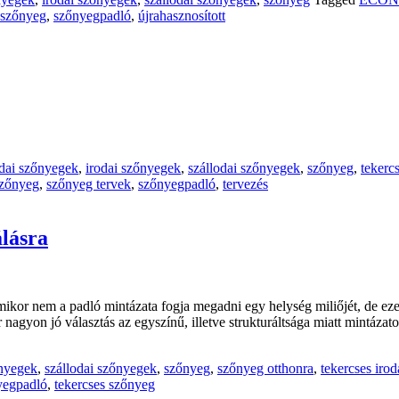
szőnyeg
,
szőnyegpadló
,
újrahasznosított
odai szőnyegek
,
irodai szőnyegek
,
szállodai szőnyegek
,
szőnyeg
,
tekerc
zőnyeg
,
szőnyeg tervek
,
szőnyegpadló
,
tervezés
álásra
ikor nem a padló mintázata fogja megadni egy helység miliőjét, de eze
 nagyon jó választás az egyszínű, illetve strukturáltsága miatt mintáz
nyegek
,
szállodai szőnyegek
,
szőnyeg
,
szőnyeg otthonra
,
tekercses iro
yegpadló
,
tekercses szőnyeg