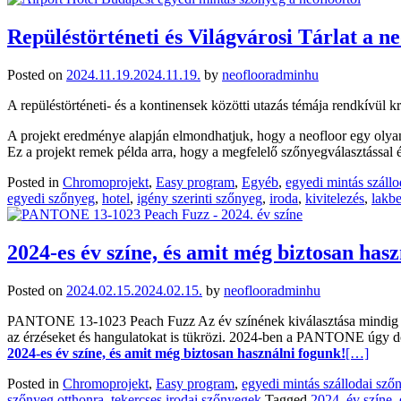
Repüléstörténeti és Világvárosi Tárlat a 
Posted on
2024.11.19.
2024.11.19.
by
neoflooradminhu
A repüléstörténeti- és a kontinensek közötti utazás témája rendkívül kr
A projekt eredménye alapján elmondhatjuk, hogy a neofloor egy olya
Ez a projekt remek példa arra, hogy a megfelelő szőnyegválasztással é
Posted in
Chromoprojekt
,
Easy program
,
Egyéb
,
egyedi mintás száll
egyedi szőnyeg
,
hotel
,
igény szerinti szőnyeg
,
iroda
,
kivitelezés
,
lakb
2024-es év színe, és amit még biztosan has
Posted on
2024.02.15.
2024.02.15.
by
neoflooradminhu
PANTONE 13-1023 Peach Fuzz Az év színének kiválasztása mindig izg
az érzéseket és hangulatokat is tükrözi. 2024-ben a PANTONE úgy d
2024-es év színe, és amit még biztosan használni fogunk!
[…]
Posted in
Chromoprojekt
,
Easy program
,
egyedi mintás szállodai sző
szőnyeg otthonra
,
tekercses irodai szőnyegek
Tagged
2024. év színe
,