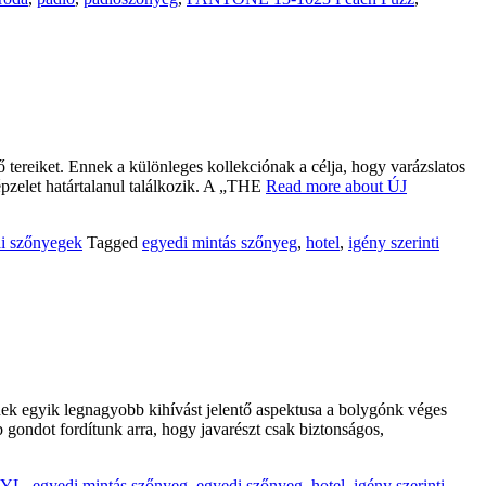
ő tereiket. Ennek a különleges kollekciónak a célja, hogy varázslatos
képzelet határtalanul találkozik. A „THE
Read more about ÚJ
ai szőnyegek
Tagged
egyedi mintás szőnyeg
,
hotel
,
igény szerinti
nek egyik legnagyobb kihívást jelentő aspektusa a bolygónk véges
b gondot fordítunk arra, hogy javarészt csak biztonságos,
YL
,
egyedi mintás szőnyeg
,
egyedi szőnyeg
,
hotel
,
igény szerinti