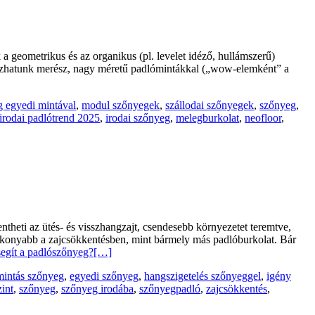
 a geometrikus és az organikus (pl. levelet idéző, hullámszerű)
lkozhatunk merész, nagy méretű padlómintákkal („wow-elemként” a
 egyedi mintával
,
modul szőnyegek
,
szállodai szőnyegek
,
szőnyeg
,
irodai padlótrend 2025
,
irodai szőnyeg
,
melegburkolat
,
neofloor
,
heti az ütés- és visszhangzajt, csendesebb környezetet teremtve,
atékonyabb a zajcsökkentésben, mint bármely más padlóburkolat. Bár
egít a padlószőnyeg?
[…]
mintás szőnyeg
,
egyedi szőnyeg
,
hangszigetelés szőnyeggel
,
igény
int
,
szőnyeg
,
szőnyeg irodába
,
szőnyegpadló
,
zajcsökkentés
,