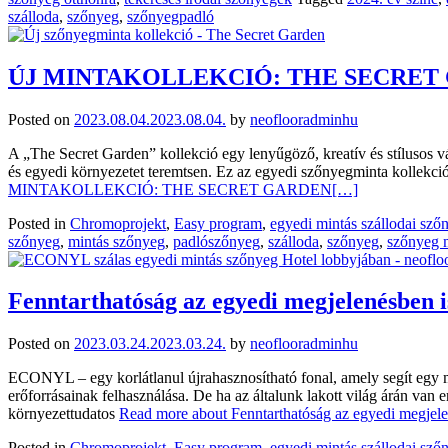
szálloda
,
szőnyeg
,
szőnyegpadló
ÚJ MINTAKOLLEKCIÓ: THE SECRET
Posted on
2023.08.04.
2023.08.04.
by
neoflooradminhu
A „The Secret Garden” kollekció egy lenyűgöző, kreatív és stílusos vá
és egyedi környezetet teremtsen. Ez az egyedi szőnyegminta kollekció i
MINTAKOLLEKCIÓ: THE SECRET GARDEN
[…]
Posted in
Chromoprojekt
,
Easy program
,
egyedi mintás szállodai sző
szőnyeg
,
mintás szőnyeg
,
padlószőnyeg
,
szálloda
,
szőnyeg
,
szőnyeg m
Fenntarthatóság az egyedi megjelenésben
Posted on
2023.03.24.
2023.03.24.
by
neoflooradminhu
ECONYL – egy korlátlanul újrahasznosítható fonal, amely segít egy m
erőforrásainak felhasználása. De ha az általunk lakott világ árán van
környezettudatos
Read more about Fenntarthatóság az egyedi megj
Posted in
Chromoprojekt
,
Easy program
,
egyedi mintás szállodai sző