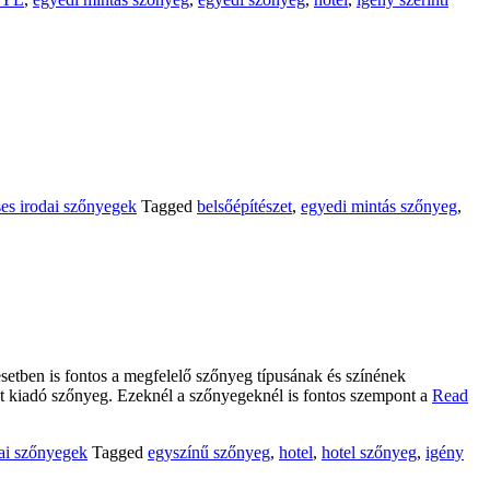
ses irodai szőnyegek
Tagged
belsőépítészet
,
egyedi mintás szőnyeg
,
setben is fontos a megfelelő szőnyeg típusának és színének
atot kiadó szőnyeg. Ezeknél a szőnyegeknél is fontos szempont a
Read
dai szőnyegek
Tagged
egyszínű szőnyeg
,
hotel
,
hotel szőnyeg
,
igény