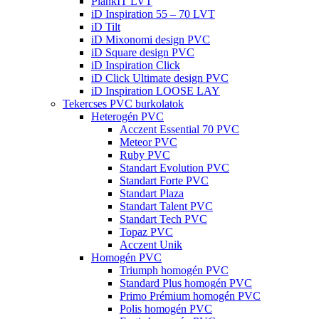
PlankIT LVT
iD Inspiration 55 – 70 LVT
iD Tilt
iD Mixonomi design PVC
iD Square design PVC
iD Inspiration Click
iD Click Ultimate design PVC
iD Inspiration LOOSE LAY
Tekercses PVC burkolatok
Heterogén PVC
Acczent Essential 70 PVC
Meteor PVC
Ruby PVC
Standart Evolution PVC
Standart Forte PVC
Standart Plaza
Standart Talent PVC
Standart Tech PVC
Topaz PVC
Acczent Unik
Homogén PVC
Triumph homogén PVC
Standard Plus homogén PVC
Primo Prémium homogén PVC
Polis homogén PVC