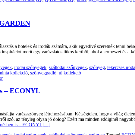
 GARDEN
lasztás a hotelek és irodák számára, akik egyedivé szeretnék tenni bels
nspirációt merít egy varázslatos titkos kertből, ahol a természet és a 
nyegek
,
irodai szőnyegek
,
szállodai szőnyegek
,
szőnyeg
,
tekercses irod
inta kollekció
,
szőnyegpadló
,
új kollekció
 is – ECONYL
ásfajta varázsszőnyeg létrehozásában. Kétségtelen, hogy a világ életé
 erről szó, az tényleg olyan jó dolog? Ezért ma minden eddiginél nagyob
elenésben is – ECONYL
[…]
nyegek
,
irodai szőnyegek
,
szállodai szőnyegek
,
szőnyeg
Tagged
ECON