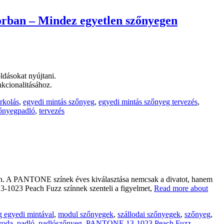
iorban – Mindez egyetlen szőnyegen
dásokat nyújtani.
nkcionalitásához.
rkolás
,
egyedi mintás szőnyeg
,
egyedi mintás szőnyeg tervezés
,
őnyegpadló
,
tervezés
an. A PANTONE színek éves kiválasztása nemcsak a divatot, hanem
-1023 Peach Fuzz színnek szenteli a figyelmet,
Read more about
 egyedi mintával
,
modul szőnyegek
,
szállodai szőnyegek
,
szőnyeg
,
iroda
,
padló
,
padlószőnyeg
,
PANTONE 13-1023 Peach Fuzz
,