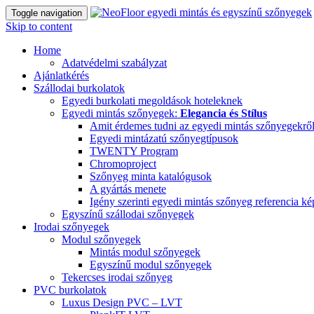
Toggle navigation
Skip to content
Home
Adatvédelmi szabályzat
Ajánlatkérés
Szállodai burkolatok
Egyedi burkolati megoldások hoteleknek
Egyedi mintás szőnyegek:
Elegancia és Stílus
Amit érdemes tudni az egyedi mintás szőnyegekrő
Egyedi mintázatú szőnyegtípusok
TWENTY Program
Chromoproject
Szőnyeg minta katalógusok
A gyártás menete
Igény szerinti egyedi mintás szőnyeg referencia k
Egyszínű szállodai szőnyegek
Irodai szőnyegek
Modul szőnyegek
Mintás modul szőnyegek
Egyszínű modul szőnyegek
Tekercses irodai szőnyeg
PVC burkolatok
Luxus Design PVC – LVT