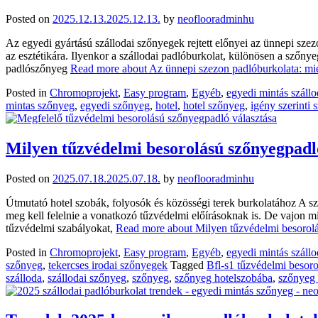
Posted on
2025.12.13.
2025.12.13.
by
neoflooradminhu
Az egyedi gyártású szállodai szőnyegek rejtett előnyei az ünnepi sz
az esztétikára. Ilyenkor a szállodai padlóburkolat, különösen a szőny
padlószőnyeg
Read more about Az ünnepi szezon padlóburkolata: mié
Posted in
Chromoprojekt
,
Easy program
,
Egyéb
,
egyedi mintás száll
mintas szőnyeg
,
egyedi szőnyeg
,
hotel
,
hotel szőnyeg
,
igény szerinti
Milyen tűzvédelmi besorolású szőnyegpadl
Posted on
2025.07.18.
2025.07.18.
by
neoflooradminhu
Útmutató hotel szobák, folyosók és közösségi terek burkolatához A s
meg kell felelnie a vonatkozó tűzvédelmi előírásoknak is. De vajon 
tűzvédelmi szabályokat,
Read more about Milyen tűzvédelmi besorol
Posted in
Chromoprojekt
,
Easy program
,
Egyéb
,
egyedi mintás száll
szőnyeg
,
tekercses irodai szőnyegek
Tagged
Bfl-s1 tűzvédelmi besor
szálloda
,
szállodai szőnyeg
,
szőnyeg
,
szőnyeg hotelszobába
,
szőnyeg 