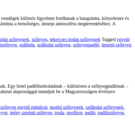
a vendégek különös figyelmet fordítanak a hangulatra, kényelemre és
zájárulnia a bensőséges, ünnepi atmoszféra megteremtéséhez. A
lodai szőnyegek
,
szőnyeg
,
tekercses irodai szőnyegek
Tagged
egyedi
ószőnyeg
,
szálloda
,
szállodai szőnyeg
,
szőnyegpadló
,
ünnepi szőnyeg
tanak. Egy hotel padlóburkolatának – különösen a szőnyegpadlónak –
 szakmai alapossággal mutatjuk be a Magyarországon érvényes
szőnyeg egyedi mintával
,
modul szőnyegek
,
szállodai szőnyegek
,
nyeg
,
igény szerinti szőnyeg
,
iroda
,
neofloor
,
padló
,
padlószőnyeg
,