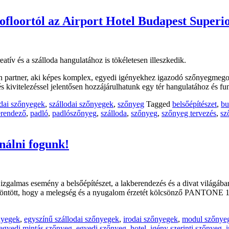
neofloortól az Airport Hotel Budapest Super
eatív és a szálloda hangulatához is tökéletesen illeszkedik.
n partner, aki képes komplex, egyedi igényekhez igazodó szőnyegmegol
s kivitelezéssel jelentősen hozzájárulhatunk egy tér hangulatához és fu
odai szőnyegek
,
szállodai szőnyegek
,
szőnyeg
Tagged
belsőépítészet
,
bu
erendező
,
padló
,
padlószőnyeg
,
szálloda
,
szőnyeg
,
szőnyeg tervezés
,
sz
ználni fogunk!
almas esemény a belsőépítészet, a lakberendezés és a divat világáb
öntött, hogy a melegség és a nyugalom érzetét kölcsönző PANTONE 13
nyegek
,
egyszínű szállodai szőnyegek
,
irodai szőnyegek
,
modul szőnyeg
egyedi mintás szőnyeg
,
egyedi szőnyeg
,
hotel
,
igény szerinti szőnyeg
,