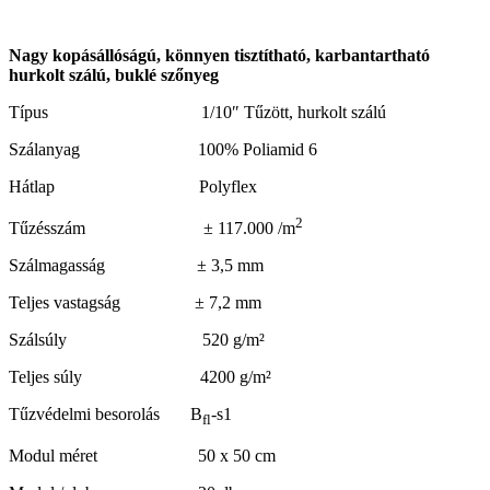
Nagy kopásállóságú, könnyen tisztítható, karbantartható
hurkolt szálú, buklé szőnyeg
Típus 1/10″ Tűzött, hurkolt szálú
Szálanyag 100% Poliamid 6
Hátlap Polyflex
2
Tűzésszám ± 117.000 /m
Szálmagasság ± 3,5 mm
Teljes vastagság ± 7,2 mm
Szálsúly 520 g/m²
Teljes súly 4200 g/m²
Tűzvédelmi besorolás B
-s1
fl
Modul méret 50 x 50 cm