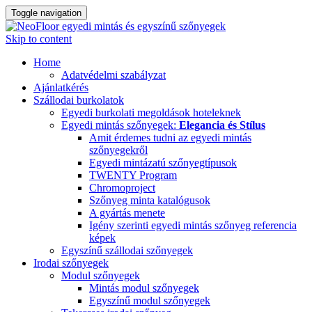
Toggle navigation
Skip to content
Home
Adatvédelmi szabályzat
Ajánlatkérés
Szállodai burkolatok
Egyedi burkolati megoldások hoteleknek
Egyedi mintás szőnyegek:
Elegancia és Stílus
Amit érdemes tudni az egyedi mintás
szőnyegekről
Egyedi mintázatú szőnyegtípusok
TWENTY Program
Chromoproject
Szőnyeg minta katalógusok
A gyártás menete
Igény szerinti egyedi mintás szőnyeg referencia
képek
Egyszínű szállodai szőnyegek
Irodai szőnyegek
Modul szőnyegek
Mintás modul szőnyegek
Egyszínű modul szőnyegek