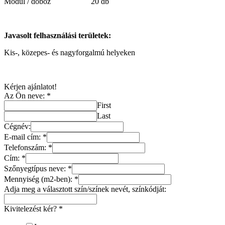
Modul / doboz 20 db
Javasolt felhasználási területek:
Kis-, közepes- és nagyforgalmú helyeken
Kérjen ajánlatot!
Az Ön neve:
*
First
Last
Cégnév:
E-mail cím:
*
Telefonszám:
*
Cím:
*
Szőnyegtípus neve:
*
Mennyiség (m2-ben):
*
Adja meg a választott szín/színek nevét, színkódját:
Kivitelezést kér?
*