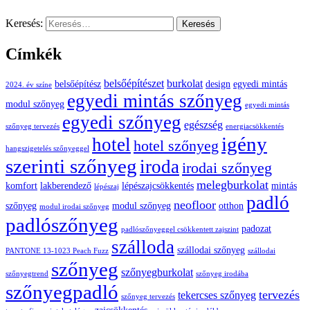
Keresés:
Címkék
belsőépítészet
burkolat
belsőépítész
design
egyedi mintás
2024. év színe
egyedi mintás szőnyeg
modul szőnyeg
egyedi mintás
egyedi szőnyeg
egészség
szőnyeg tervezés
energiacsökkentés
igény
hotel
hotel szőnyeg
hangszigetelés szőnyeggel
szerinti szőnyeg
iroda
irodai szőnyeg
melegburkolat
komfort
lakberendező
lépészajcsökkentés
mintás
lépészaj
padló
neofloor
szőnyeg
modul szőnyeg
otthon
modul irodai szőnyeg
padlószőnyeg
padozat
padlószőnyeggel csökkentett zajszint
szálloda
szállodai szőnyeg
PANTONE 13-1023 Peach Fuzz
szállodai
szőnyeg
szőnyegburkolat
szőnyegtrend
szőnyeg irodába
szőnyegpadló
tervezés
tekercses szőnyeg
szőnyeg tervezés