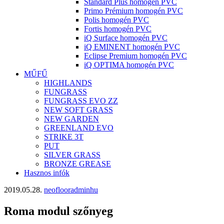
Standard Plus homogén PVC
Primo Prémium homogén PVC
Polis homogén PVC
Fortis homogén PVC
iQ Surface homogén PVC
iQ EMINENT homogén PVC
Eclipse Premium homogén PVC
iQ OPTIMA homogén PVC
MŰFŰ
HIGHLANDS
FUNGRASS
FUNGRASS EVO ZZ
NEW SOFT GRASS
NEW GARDEN
GREENLAND EVO
STRIKE 3T
PUT
SILVER GRASS
BRONZE GREASE
Hasznos infók
2019.05.28.
neoflooradminhu
Roma modul szőnyeg