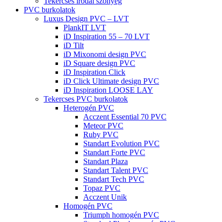
Tekercses irodai szőnyeg
PVC burkolatok
Luxus Design PVC – LVT
PlankIT LVT
iD Inspiration 55 – 70 LVT
iD Tilt
iD Mixonomi design PVC
iD Square design PVC
iD Inspiration Click
iD Click Ultimate design PVC
iD Inspiration LOOSE LAY
Tekercses PVC burkolatok
Heterogén PVC
Acczent Essential 70 PVC
Meteor PVC
Ruby PVC
Standart Evolution PVC
Standart Forte PVC
Standart Plaza
Standart Talent PVC
Standart Tech PVC
Topaz PVC
Acczent Unik
Homogén PVC
Triumph homogén PVC