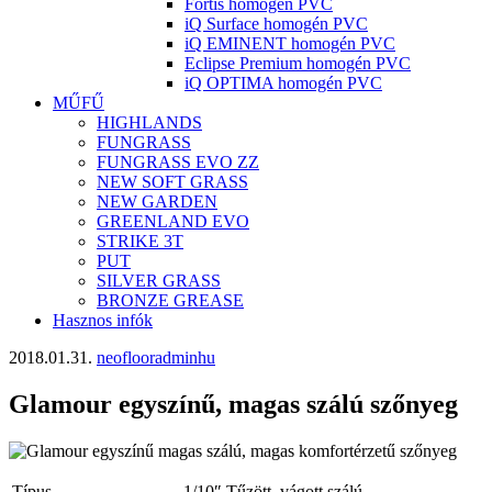
Fortis homogén PVC
iQ Surface homogén PVC
iQ EMINENT homogén PVC
Eclipse Premium homogén PVC
iQ OPTIMA homogén PVC
MŰFŰ
HIGHLANDS
FUNGRASS
FUNGRASS EVO ZZ
NEW SOFT GRASS
NEW GARDEN
GREENLAND EVO
STRIKE 3T
PUT
SILVER GRASS
BRONZE GREASE
Hasznos infók
2018.01.31.
neoflooradminhu
Glamour egyszínű, magas szálú szőnyeg
Típus
1/10″ Tűzött, vágott szálú