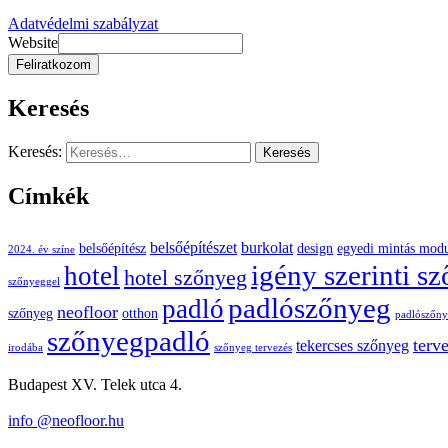
Adatvédelmi szabályzat
Website
Feliratkozom
Keresés
Keresés:
Címkék
belsőépítészet
burkolat
belsőépítész
design
egyedi mintás mod
2024. év színe
igény szerinti s
hotel
hotel szőnyeg
szőnyeggel
padlószőnyeg
padló
neofloor
szőnyeg
otthon
padlószőnye
szőnyegpadló
terv
tekercses szőnyeg
irodába
szőnyeg tervezés
Budapest XV. Telek utca 4.
info @neofloor.hu