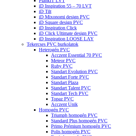
PlankIT LVT
iD Inspiration 55 – 70 LVT
iD Tilt
iD Mixonomi design PVC
iD Square design PVC
iD Inspiration Click
iD Click Ultimate design PVC
iD Inspiration LOOSE LAY
Tekercses PVC burkolatok
Heterogén PVC
Acczent Essential 70 PVC
Meteor PVC
Ruby PVC
Standart Evolution PVC
Standart Forte PVC
Standart Plaza
Standart Talent PVC
Standart Tech PVC
Topaz PVC
Acczent Unik
Homogén PVC
Triumph homogén PVC
Standard Plus homogén PVC
Primo Prémium homogén PVC
Polis homogén PVC