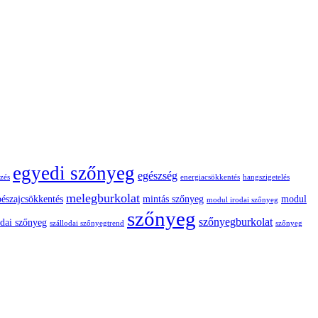
egyedi szőnyeg
egészség
zés
energiacsökkentés
hangszigetelés
melegburkolat
pészajcsökkentés
mintás szőnyeg
modul
modul irodai szőnyeg
szőnyeg
szőnyegburkolat
odai szőnyeg
szállodai szőnyegtrend
szőnyeg