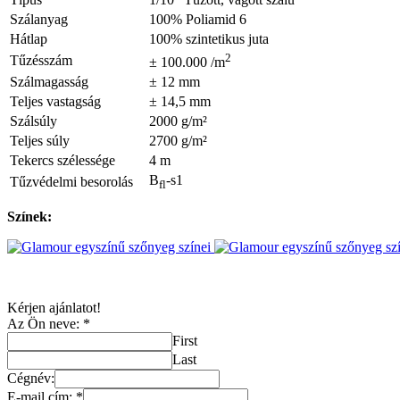
Szálanyag
100% Poliamid 6
Hátlap
100% szintetikus juta
2
Tűzésszám
± 100.000 /m
Szálmagasság
± 12 mm
Teljes vastagság
± 14,5 mm
Szálsúly
2000 g/m²
Teljes súly
2700 g/m²
Tekercs szélessége
4 m
B
-s1
Tűzvédelmi besorolás
fl
Színek:
Kérjen ajánlatot!
Az Ön neve:
*
First
Last
Cégnév:
E-mail cím:
*