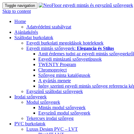
Toggle navigation
Skip to content
Home
Adatvédelmi szabályzat
Ajánlatkérés
Szállodai burkolatok
Egyedi burkolati megoldások hoteleknek
Egyedi mintás szőnyegek:
Elegancia és Stílus
Amit érdemes tudni az egyedi mintás szőnyegekrő
Egyedi mintázatú szőnyegtípusok
TWENTY Program
Chromoproject
Szőnyeg minta katalógusok
A gyártás menete
Igény szerinti egyedi mintás szőnyeg referencia k
Egyszínű szállodai szőnyegek
Irodai szőnyegek
Modul szőnyegek
Mintás modul szőnyegek
Egyszínű modul szőnyegek
Tekercses irodai szőnyeg
PVC burkolatok
Luxus Design PVC – LVT