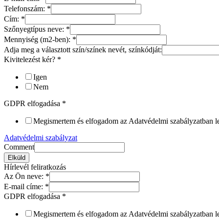
Telefonszám:
*
Cím:
*
Szőnyegtípus neve:
*
Mennyiség (m2-ben):
*
Adja meg a választott szín/színek nevét, színkódját:
Kivitelezést kér?
*
Igen
Nem
GDPR elfogadása
*
Megismertem és elfogadom az Adatvédelmi szabályzatban leír
Adatvédelmi szabályzat
Comment
Elküld
Hírlevél feliratkozás
Az Ön neve:
*
E-mail címe:
*
GDPR elfogadása
*
Megismertem és elfogadom az Adatvédelmi szabályzatban leír