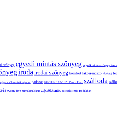
egyedi mintás szőnyeg
ul szőnyeg
egyedi mintás szőnyeg terve
zőnyeg
iroda
irodai szőnyeg
komfort
lakberendező
lé
lépészaj
szálloda
padozat
száll
ggel csökkentett zajszint
PANTONE 13-1023 Peach Fuzz
ezés
zajcsökkentés
twenty five mintakatalógus
zajcsökkentés irodákban