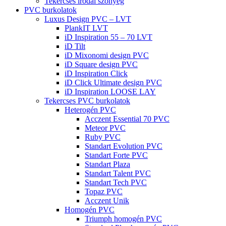
Tekercses irodai szőnyeg
PVC burkolatok
Luxus Design PVC – LVT
PlankIT LVT
iD Inspiration 55 – 70 LVT
iD Tilt
iD Mixonomi design PVC
iD Square design PVC
iD Inspiration Click
iD Click Ultimate design PVC
iD Inspiration LOOSE LAY
Tekercses PVC burkolatok
Heterogén PVC
Acczent Essential 70 PVC
Meteor PVC
Ruby PVC
Standart Evolution PVC
Standart Forte PVC
Standart Plaza
Standart Talent PVC
Standart Tech PVC
Topaz PVC
Acczent Unik
Homogén PVC
Triumph homogén PVC