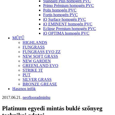
Standard Plus homogén PVC
Primo Prémium homogén PVC
Polis homogén PVC
Fortis homogén PVC
iQ Surface homogén PVC
iQ EMINENT homogén PVC
Eclipse Premium homogén PVC
iQ OPTIMA homogén PVC
MŰFŰ
HIGHLANDS
FUNGRASS
FUNGRASS EVO ZZ
NEW SOFT GRASS
NEW GARDEN
GREENLAND EVO
STRIKE 3T
PUT
SILVER GRASS
BRONZE GREASE
Hasznos infók
2017.06.21.
neoflooradminhu
Platinum egyedi mintás buklé szőnyeg