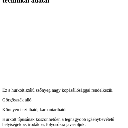
technikai adatai
Ez a hurkolt szálú szőnyeg nagy kopásállósággal rendelkezik.
Görgősszék álló.
Könnyen tisztítható, karbantartható.
Hurkolt típusának köszönhetően a legnagyobb igáénybevételű
helyiségekbe, irodákba, folyosókra javasoljuk.