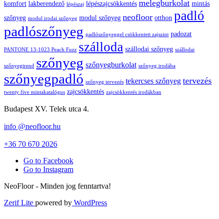
melegburkolat
komfort
lakberendező
lépészajcsökkentés
mintás
lépészaj
padló
neofloor
szőnyeg
modul szőnyeg
otthon
modul irodai szőnyeg
padlószőnyeg
padozat
padlószőnyeggel csökkentett zajszint
szálloda
szállodai szőnyeg
PANTONE 13-1023 Peach Fuzz
szállodai
szőnyeg
szőnyegburkolat
szőnyegtrend
szőnyeg irodába
szőnyegpadló
tervezés
tekercses szőnyeg
szőnyeg tervezés
zajcsökkentés
twenty five mintakatalógus
zajcsökkentés irodákban
Budapest XV. Telek utca 4.
info @neofloor.hu
+36 70 670 2026
Go to Facebook
Go to Instagram
NeoFloor - Minden jog fenntartva!
Zerif Lite
powered by
WordPress