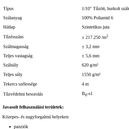
Típus
1/10″ Tűzött, hurkolt szál
Szálanyag
100% Poliamid 6
Hátlap
Szintetikus juta
2
Tűzésszám
± 217.250 /m
Szálmagasság
± 3,2 mm
Teljes vastagság
± 5,6 mm
Szálsúly
620 g/m²
Teljes súly
1550 g/m²
Tekercs szélessége
4 m
B
-s1
Tűzvédelmi besorolás
fl
Javasolt felhasználási területek:
Közepes- és nagyforgalmú helyeken
panziók