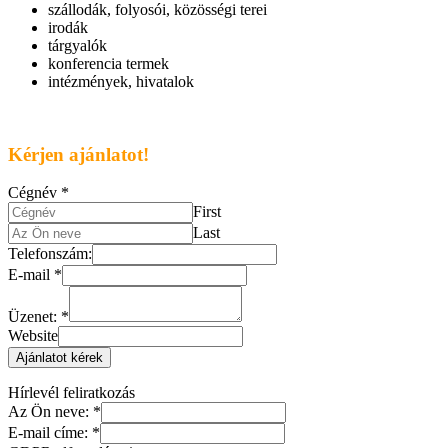
szállodák, folyosói, közösségi terei
irodák
tárgyalók
konferencia termek
intézmények, hivatalok
Kérjen ajánlatot!
Cégnév
*
First
Last
Telefonszám:
E-mail
*
Üzenet:
*
Website
Ajánlatot kérek
Hírlevél feliratkozás
Az Ön neve:
*
E-mail címe:
*