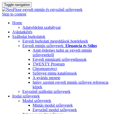
Toggle navigation
Skip to content
Home
Adatvédelmi szabályzat
Ajánlatkérés
Szállodai burkolatok
Egyedi burkolati megoldások hoteleknek
Egyedi mintás szőnyegek:
Elegancia és Stílus
Amit érdemes tudni az egyedi mintás
szőnyegekről
Egyedi mintázatú szőnyegtípusok
TWENTY Program
Chromoproject
Szőnyeg minta katalógusok
A gyártás menete
Igény szerinti egyedi mintás szőnyeg referencia
képek
Egyszínű szállodai szőnyegek
Irodai szőnyegek
Modul szőnyegek
Mintás modul szőnyegek
Egyszínű modul szőnyegek