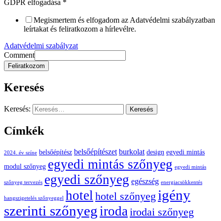
GDPR elfogadása
*
Megismertem és elfogadom az Adatvédelmi szabályzatban
leírtakat és feliratkozom a hírlevélre.
Adatvédelmi szabályzat
Comment
Feliratkozom
Keresés
Keresés:
Címkék
belsőépítészet
burkolat
belsőépítész
design
egyedi mintás
2024. év színe
egyedi mintás szőnyeg
modul szőnyeg
egyedi mintás
egyedi szőnyeg
egészség
szőnyeg tervezés
energiacsökkentés
igény
hotel
hotel szőnyeg
hangszigetelés szőnyeggel
szerinti szőnyeg
iroda
irodai szőnyeg