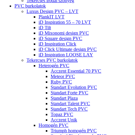
Tekercses irodai szőnyeg
PVC burkolatok
Luxus Design PVC – LVT
PlankIT LVT
iD Inspiration 55 – 70 LVT
iD Tilt
iD Mixonomi design PVC
iD Square design PVC
iD Inspiration Click
iD Click Ultimate design PVC
iD Inspiration LOOSE LAY
Tekercses PVC burkolatok
Heterogén PVC
Acczent Essential 70 PVC
Meteor PVC
Ruby PVC
Standart Evolution PVC
Standart Forte PVC
Standart Plaza
Standart Talent PVC
Standart Tech PVC
Topaz PVC
Acczent Unik
Homogén PVC
Triumph homogén PVC