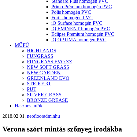
Standard Plus homogén PVC
Primo Prémium homogén PVC
Polis homogén PVC
Fortis homogén PVC
iQ Surface homogén PVC
iQ EMINENT homogén PVC
Eclipse Premium homogén PVC
iQ OPTIMA homogén PVC
MŰFŰ
HIGHLANDS
FUNGRASS
FUNGRASS EVO ZZ
NEW SOFT GRASS
NEW GARDEN
GREENLAND EVO
STRIKE 3T
PUT
SILVER GRASS
BRONZE GREASE
Hasznos infók
2018.02.01.
neoflooradminhu
Verona szórt mintás szőnyeg irodákba