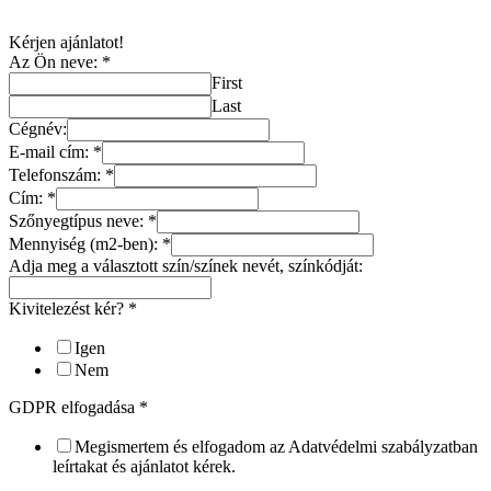
Kérjen ajánlatot!
Az Ön neve:
*
First
Last
Cégnév:
E-mail cím:
*
Telefonszám:
*
Cím:
*
Szőnyegtípus neve:
*
Mennyiség (m2-ben):
*
Adja meg a választott szín/színek nevét, színkódját:
Kivitelezést kér?
*
Igen
Nem
GDPR elfogadása
*
Megismertem és elfogadom az Adatvédelmi szabályzatban
leírtakat és ajánlatot kérek.