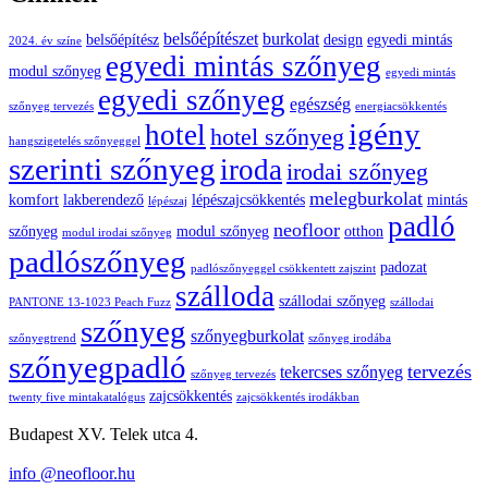
belsőépítészet
burkolat
belsőépítész
design
egyedi mintás
2024. év színe
egyedi mintás szőnyeg
modul szőnyeg
egyedi mintás
egyedi szőnyeg
egészség
szőnyeg tervezés
energiacsökkentés
igény
hotel
hotel szőnyeg
hangszigetelés szőnyeggel
szerinti szőnyeg
iroda
irodai szőnyeg
melegburkolat
komfort
lakberendező
lépészajcsökkentés
mintás
lépészaj
padló
neofloor
szőnyeg
modul szőnyeg
otthon
modul irodai szőnyeg
padlószőnyeg
padozat
padlószőnyeggel csökkentett zajszint
szálloda
szállodai szőnyeg
PANTONE 13-1023 Peach Fuzz
szállodai
szőnyeg
szőnyegburkolat
szőnyegtrend
szőnyeg irodába
szőnyegpadló
tervezés
tekercses szőnyeg
szőnyeg tervezés
zajcsökkentés
twenty five mintakatalógus
zajcsökkentés irodákban
Budapest XV. Telek utca 4.
info @neofloor.hu