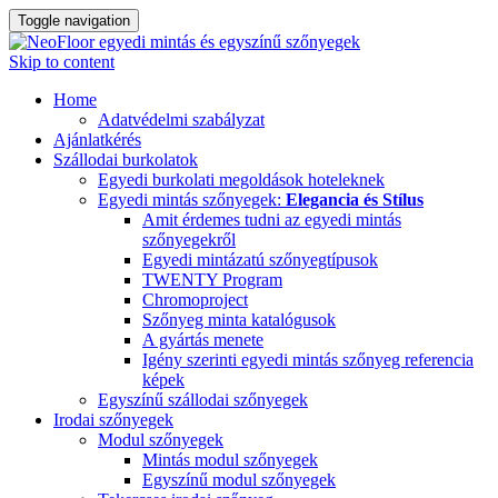
Toggle navigation
Skip to content
Home
Adatvédelmi szabályzat
Ajánlatkérés
Szállodai burkolatok
Egyedi burkolati megoldások hoteleknek
Egyedi mintás szőnyegek:
Elegancia és Stílus
Amit érdemes tudni az egyedi mintás
szőnyegekről
Egyedi mintázatú szőnyegtípusok
TWENTY Program
Chromoproject
Szőnyeg minta katalógusok
A gyártás menete
Igény szerinti egyedi mintás szőnyeg referencia
képek
Egyszínű szállodai szőnyegek
Irodai szőnyegek
Modul szőnyegek
Mintás modul szőnyegek
Egyszínű modul szőnyegek