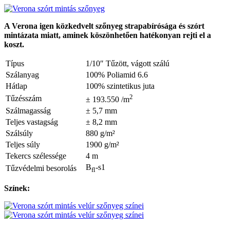
A Verona igen közkedvelt szőnyeg strapabírósága és szórt
mintázata miatt, aminek köszönhetően hatékonyan rejti el a
koszt.
Típus
1/10″ Tűzött, vágott szálú
Szálanyag
100% Poliamid 6.6
Hátlap
100% szintetikus juta
2
Tűzésszám
± 193.550 /m
Szálmagasság
± 5,7 mm
Teljes vastagság
± 8,2 mm
Szálsúly
880 g/m²
Teljes súly
1900 g/m²
Tekercs szélessége
4 m
B
-s1
Tűzvédelmi besorolás
fl
Színek: