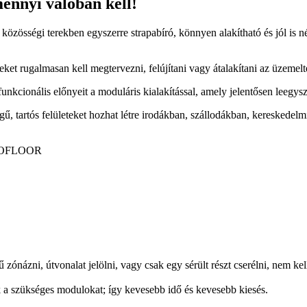
mennyi valóban kell!
 közösségi terekben egyszerre strapabíró, könnyen alakítható és jól is né
eket rugalmasan kell megtervezni, felújítani vagy átalakítani az üzemelt
kcionális előnyeit a moduláris kialakítással, amely jelentősen leegyszerű
tartós felületeket hozhat létre irodákban, szállodákban, kereskedelmi
ónázni, útvonalat jelölni, vagy csak egy sérült részt cserélni, nem kel
ak a szükséges modulokat; így kevesebb idő és kevesebb kiesés.