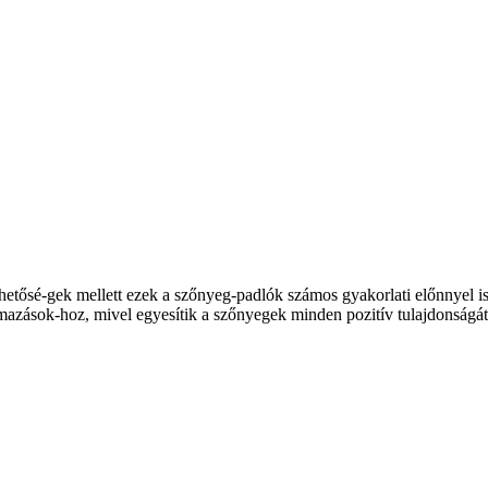
ehetősé-gek mellett ezek a szőnyeg-padlók számos gyakorlati előnnyel i
zások-hoz, mivel egyesítik a szőnyegek minden pozitív tulajdonságát a