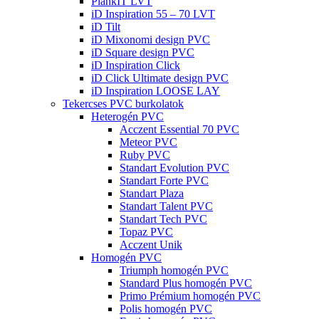
PlankIT LVT
iD Inspiration 55 – 70 LVT
iD Tilt
iD Mixonomi design PVC
iD Square design PVC
iD Inspiration Click
iD Click Ultimate design PVC
iD Inspiration LOOSE LAY
Tekercses PVC burkolatok
Heterogén PVC
Acczent Essential 70 PVC
Meteor PVC
Ruby PVC
Standart Evolution PVC
Standart Forte PVC
Standart Plaza
Standart Talent PVC
Standart Tech PVC
Topaz PVC
Acczent Unik
Homogén PVC
Triumph homogén PVC
Standard Plus homogén PVC
Primo Prémium homogén PVC
Polis homogén PVC