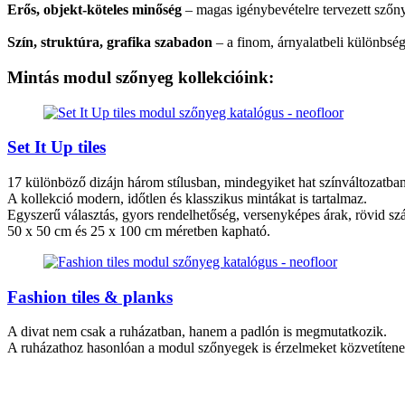
Erős, objekt‑köteles minőség
– magas igénybevételre tervezett szőny
Szín, struktúra, grafika szabadon
– a finom, árnyalatbeli különbség
Mintás modul szőnyeg kollekcióink:
Set It Up tiles
17 különböző dizájn három stílusban, mindegyiket hat színváltozatban
A kollekció modern, időtlen és klasszikus mintákat is tartalmaz.
Egyszerű választás, gyors rendelhetőség, versenyképes árak, rövid szál
50 x 50 cm és 25 x 100 cm méretben kapható.
Fashion tiles & planks
A divat nem csak a ruházatban, hanem a padlón is megmutatkozik.
A ruházathoz hasonlóan a modul szőnyegek is érzelmeket közvetítenek