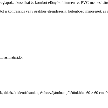
eglapok, akusztikai és komfort‑előnyök, bitumen‑ és PVC‑mentes hátré
től a kontrasztos vagy grafikus elrendezésig, különböző minőségek és m
.
lítási határidő.
, tükrözik identitásunkat, és hozzájárulnak jólétünkhöz. 60 × 60 cm,