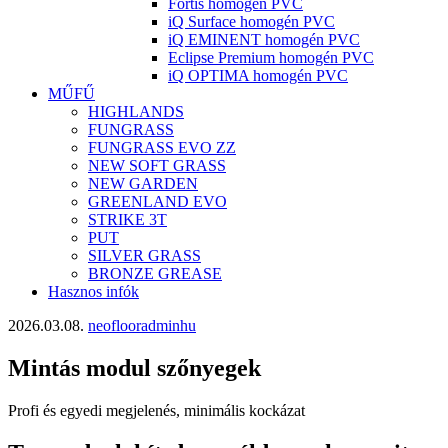
Fortis homogén PVC
iQ Surface homogén PVC
iQ EMINENT homogén PVC
Eclipse Premium homogén PVC
iQ OPTIMA homogén PVC
MŰFŰ
HIGHLANDS
FUNGRASS
FUNGRASS EVO ZZ
NEW SOFT GRASS
NEW GARDEN
GREENLAND EVO
STRIKE 3T
PUT
SILVER GRASS
BRONZE GREASE
Hasznos infók
2026.03.08.
neoflooradminhu
Mintás modul szőnyegek
Profi és egyedi megjelenés, minimális kockázat