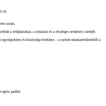
z ki.
etés során.
síti a felújításokat, a zónázást és a részleges területek cseréjét.
 egységekben és közösségi terekben – a nyitott munkaterületektől a
l egész padlót.