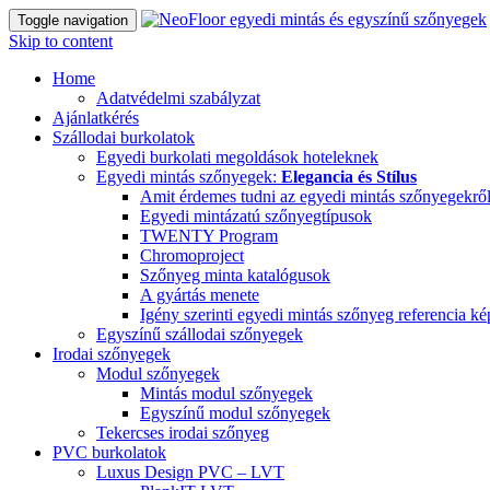
Toggle navigation
Skip to content
Home
Adatvédelmi szabályzat
Ajánlatkérés
Szállodai burkolatok
Egyedi burkolati megoldások hoteleknek
Egyedi mintás szőnyegek:
Elegancia és Stílus
Amit érdemes tudni az egyedi mintás szőnyegekrő
Egyedi mintázatú szőnyegtípusok
TWENTY Program
Chromoproject
Szőnyeg minta katalógusok
A gyártás menete
Igény szerinti egyedi mintás szőnyeg referencia k
Egyszínű szállodai szőnyegek
Irodai szőnyegek
Modul szőnyegek
Mintás modul szőnyegek
Egyszínű modul szőnyegek
Tekercses irodai szőnyeg
PVC burkolatok
Luxus Design PVC – LVT