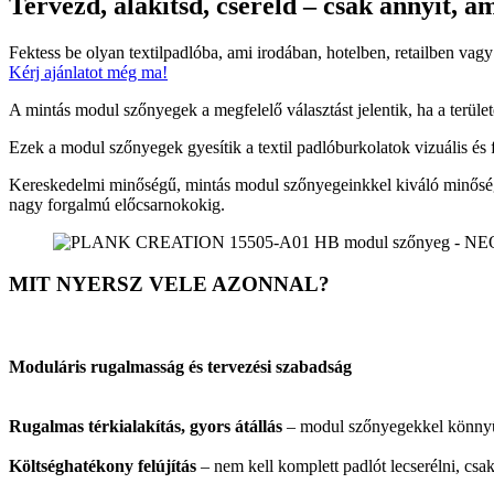
Tervezd, alakítsd, cseréld – csak annyit, a
Fektess be olyan textilpadlóba, ami irodában, hotelben, retailben vagy
Kérj ajánlatot még ma!
A mintás modul szőnyegek a megfelelő választást jelentik, ha a terület
Ezek a modul szőnyegek gyesítik a textil padlóburkolatok vizuális és fun
Kereskedelmi minőségű, mintás modul szőnyegeinkkel kiváló minőségű, 
nagy forgalmú előcsarnokokig.
MIT NYERSZ VELE AZONNAL?
Moduláris rugalmasság és tervezési szabadság
Rugalmas térkialakítás, gyors átállás
– modul szőnyegekkel könnyű z
Költséghatékony felújítás
– nem kell komplett padlót lecserélni, cs