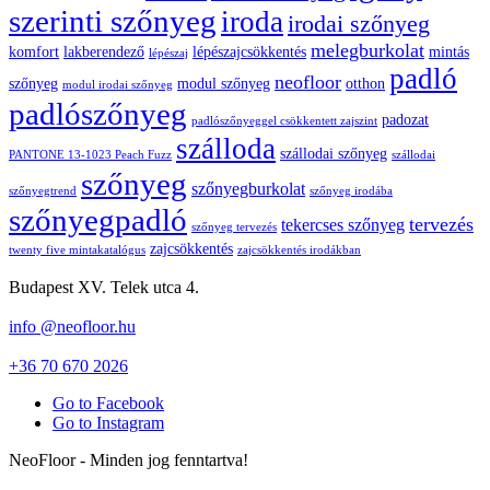
szerinti szőnyeg
iroda
irodai szőnyeg
melegburkolat
komfort
lakberendező
lépészajcsökkentés
mintás
lépészaj
padló
neofloor
szőnyeg
modul szőnyeg
otthon
modul irodai szőnyeg
padlószőnyeg
padozat
padlószőnyeggel csökkentett zajszint
szálloda
szállodai szőnyeg
PANTONE 13-1023 Peach Fuzz
szállodai
szőnyeg
szőnyegburkolat
szőnyegtrend
szőnyeg irodába
szőnyegpadló
tervezés
tekercses szőnyeg
szőnyeg tervezés
zajcsökkentés
twenty five mintakatalógus
zajcsökkentés irodákban
Budapest XV. Telek utca 4.
info @neofloor.hu
+36 70 670 2026
Go to Facebook
Go to Instagram
NeoFloor - Minden jog fenntartva!