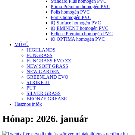
Standard Plus homogén PVC
Primo Prémium homogén PVC
Polis homogén PVC
Fortis homogén PVC
iQ Surface homogén PVC
iQ EMINENT homogén PVC
Eclipse Premium homogén PVC
iQ OPTIMA homogén PVC
MŰFŰ
HIGHLANDS
FUNGRASS
FUNGRASS EVO ZZ
NEW SOFT GRASS
NEW GARDEN
GREENLAND EVO
STRIKE 3T
PUT
SILVER GRASS
BRONZE GREASE
Hasznos infók
Hónap:
2026. január