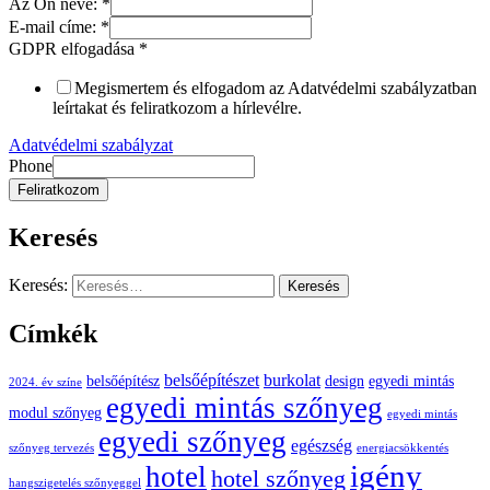
Az Ön neve:
*
E-mail címe:
*
GDPR elfogadása
*
Megismertem és elfogadom az Adatvédelmi szabályzatban
leírtakat és feliratkozom a hírlevélre.
Adatvédelmi szabályzat
Phone
Feliratkozom
Keresés
Keresés:
Címkék
belsőépítészet
burkolat
belsőépítész
design
egyedi mintás
2024. év színe
egyedi mintás szőnyeg
modul szőnyeg
egyedi mintás
egyedi szőnyeg
egészség
szőnyeg tervezés
energiacsökkentés
igény
hotel
hotel szőnyeg
hangszigetelés szőnyeggel