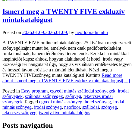
Ismerd meg a TWENTY FIVE exkluzív
mintakatalógust
Posted on
2026.01.09.
2026.01.09.
by
neoflooradminhu
A TWENTY FIVE online mintakatalógus 25 kiválóan megtervezett
szőnyegdizájnt mutat be, amelyek nem csak padlóburkolatként
funkcionálnak, hanem térélményt teremtenek. Ezekkel a mintákkal
inspirációt kapsz ahhoz, hogyan alakíthatod át hotel, iroda vagy
közösségi tér hangulatát úgy, hogy az vizuálisan emlékezetes legyen
és hosszú távon erősítse a márkád identitását. Nézd meg a
TWENTY FIVEszőnyeg minta katalógust! Kattints
Read more
about Ismerd meg a TWENTY FIVE exkluzív mintakatalógust
[…]
Posted in
Easy program
,
egyedi mintás szállodai szőnyegek
,
irodai
szőnyegek
,
szállodai szőnyegek
,
szőnyeg
,
tekercses irodai
szőnyegek
Tagged
egyedi mintás szőnyeg
,
hotel szőnyeg
,
irodai
mintás szőnyeg
,
irodai szőnyeg
,
neofloor
,
szállodai
,
szőnyeg
,
tekercses szőnyeg
,
twenty five mintakatalógus
Posts navigation