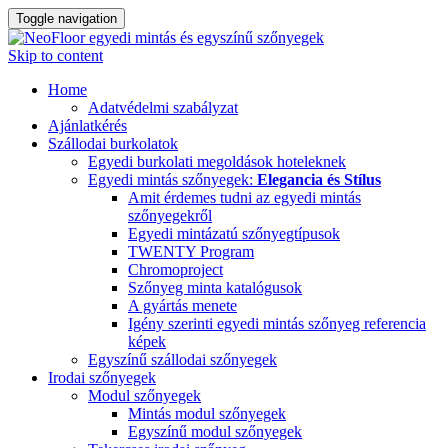
Toggle navigation
Skip to content
Home
Adatvédelmi szabályzat
Ajánlatkérés
Szállodai burkolatok
Egyedi burkolati megoldások hoteleknek
Egyedi mintás szőnyegek:
Elegancia és Stílus
Amit érdemes tudni az egyedi mintás
szőnyegekről
Egyedi mintázatú szőnyegtípusok
TWENTY Program
Chromoproject
Szőnyeg minta katalógusok
A gyártás menete
Igény szerinti egyedi mintás szőnyeg referencia
képek
Egyszínű szállodai szőnyegek
Irodai szőnyegek
Modul szőnyegek
Mintás modul szőnyegek
Egyszínű modul szőnyegek