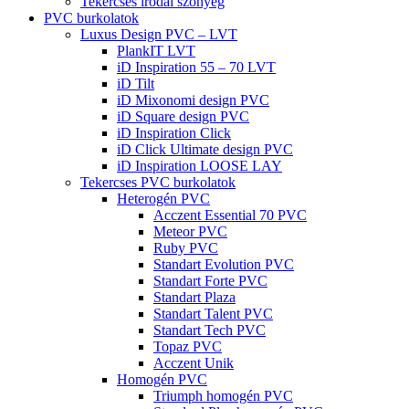
Tekercses irodai szőnyeg
PVC burkolatok
Luxus Design PVC – LVT
PlankIT LVT
iD Inspiration 55 – 70 LVT
iD Tilt
iD Mixonomi design PVC
iD Square design PVC
iD Inspiration Click
iD Click Ultimate design PVC
iD Inspiration LOOSE LAY
Tekercses PVC burkolatok
Heterogén PVC
Acczent Essential 70 PVC
Meteor PVC
Ruby PVC
Standart Evolution PVC
Standart Forte PVC
Standart Plaza
Standart Talent PVC
Standart Tech PVC
Topaz PVC
Acczent Unik
Homogén PVC
Triumph homogén PVC